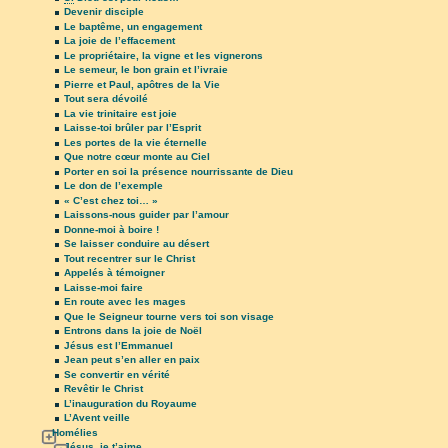
Devenir disciple
Le baptême, un engagement
La joie de l’effacement
Le propriétaire, la vigne et les vignerons
Le semeur, le bon grain et l’ivraie
Pierre et Paul, apôtres de la Vie
Tout sera dévoilé
La vie trinitaire est joie
Laisse-toi brûler par l’Esprit
Les portes de la vie éternelle
Que notre cœur monte au Ciel
Porter en soi la présence nourrissante de Dieu
Le don de l’exemple
« C’est chez toi… »
Laissons-nous guider par l’amour
Donne-moi à boire !
Se laisser conduire au désert
Tout recentrer sur le Christ
Appelés à témoigner
Laisse-moi faire
En route avec les mages
Que le Seigneur tourne vers toi son visage
Entrons dans la joie de Noël
Jésus est l’Emmanuel
Jean peut s’en aller en paix
Se convertir en vérité
Revêtir le Christ
L’inauguration du Royaume
L’Avent veille
Homélies
Jésus, je t’aime