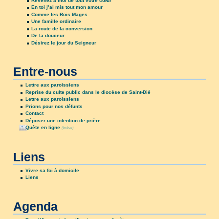
Revenez à moi de tout votre cœur
En toi j’ai mis tout mon amour
Comme les Rois Mages
Une famille ordinaire
La route de la conversion
De la douceur
Désirez le jour du Seigneur
Entre-nous
Lettre aux paroissiens
Reprise du culte public dans le diocèse de Saint-Dié
Lettre aux paroissiens
Prions pour nos défunts
Contact
Déposer une intention de prière
Quête en ligne
(brève)
Liens
Vivre sa foi à domicile
Liens
Agenda