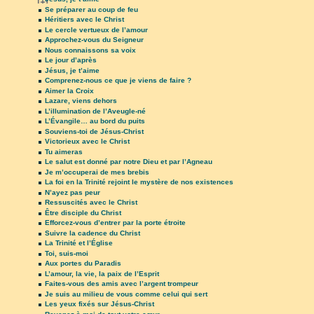
Se préparer au coup de feu
Héritiers avec le Christ
Le cercle vertueux de l’amour
Approchez-vous du Seigneur
Nous connaissons sa voix
Le jour d’après
Jésus, je t’aime
Comprenez-nous ce que je viens de faire ?
Aimer la Croix
Lazare, viens dehors
L’illumination de l’Aveugle-né
L’Évangile… au bord du puits
Souviens-toi de Jésus-Christ
Victorieux avec le Christ
Tu aimeras
Le salut est donné par notre Dieu et par l’Agneau
Je m’occuperai de mes brebis
La foi en la Trinité rejoint le mystère de nos existences
N’ayez pas peur
Ressuscités avec le Christ
Être disciple du Christ
Efforcez-vous d’entrer par la porte étroite
Suivre la cadence du Christ
La Trinité et l’Église
Toi, suis-moi
Aux portes du Paradis
L’amour, la vie, la paix de l’Esprit
Faites-vous des amis avec l’argent trompeur
Je suis au milieu de vous comme celui qui sert
Les yeux fixés sur Jésus-Christ