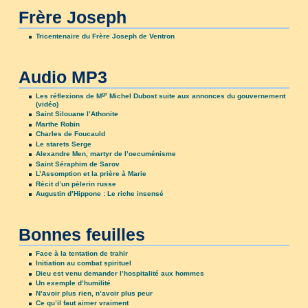
Frère Joseph
Tricentenaire du Frère Joseph de Ventron
Audio MP3
gr
Les réflexions de M
Michel Dubost suite aux annonces du gouvernement
(vidéo)
Saint Silouane l’Athonite
Marthe Robin
Charles de Foucauld
Le starets Serge
Alexandre Men, martyr de l’oecuménisme
Saint Séraphim de Sarov
L’Assomption et la prière à Marie
Récit d’un pèlerin russe
Augustin d’Hippone : Le riche insensé
Bonnes feuilles
Face à la tentation de trahir
Initiation au combat spirituel
Dieu est venu demander l’hospitalité aux hommes
Un exemple d’humilité
N’avoir plus rien, n’avoir plus peur
Ce qu’il faut aimer vraiment