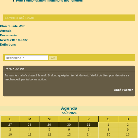
Pour l’Annonciation, illuminons nos fenêtres
Samedi 8 août 2026
Plan du site Web
Agenda
Documents
NewsLetter du site
Définitions
Parole de vie
Jamais le mal n’a chassé le mal.
Si
donc quelqu’un te fait du tort, fais-lui du bien pour détruire sa
méchanceté par ta bonne action.
Abbé Poemen
Agenda
Août
2026
L
M
M
J
V
S
D
27
28
29
30
31
1
2
3
4
5
6
7
8
9
10
11
12
13
14
15
16