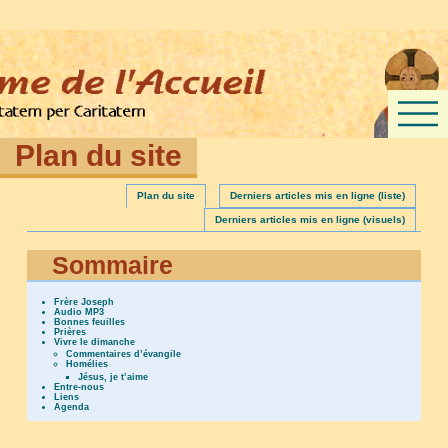
Plan du site
Plan du site
Derniers articles mis en ligne (liste)
Derniers articles mis en ligne (visuels)
Sommaire
Frère Joseph
Audio MP3
Bonnes feuilles
Prières
Vivre le dimanche
Commentaires d’évangile
Homélies
Jésus, je t’aime
Entre-nous
Liens
Agenda