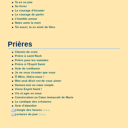
Tu es sa joie
Se livrer
Le courage d’écouter
Le courage de parler
L’humble amour
Notre amie la mort
Toi aussi, tu es aimé de Dieu
Prières
Chemin de croix
Prière à saint Roch
Prière pour les malades
Prière à l’Esprit Saint
Acte de confiance
Je ne veux écouter que vous
Ô Mère, libère-nous !
Mon seul désir est de vous aimer
Donnez-moi un cœur simple
Viens Esprit Saint !
Vis et agis en nous
Consécration au Cœur immaculé de Marie
Le cantique des créatures
Acte d’abandon
Liturgie des heures
(brève)
Lectures du jour
(brève)