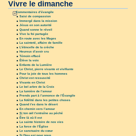
Vivre le dimanche
Commentaires d’évangile
Saisi de compassion
Immergé dans la mission
Jésus en son autorité
Quand sonne le réveil
Vive la foi partagée
En route avec les Mages
La sainteté, affaire de famille
L’étincelle de la crèche
Heureux d’avoir cru
Témoin effacé
Élève la voix
Enfants de la Lumière
Le Christ, pierre vivante et vivifiante
Pour la joie de tous les hommes
Christ est ressuscité
Vivants en Christ
Le bel arbre de la Croix
La lumière de l’amour
Prends part à l’annonce de l’Évangile
La fidélité dans les petites choses
Quand t’es dans le désert
En chemin vers l’amour
Si
ton œil t’entraîne au péché
Être là où Il est
La sainte histoire de nos vies
La force de l’Église
Le sanctuaire du cœur
Si
Dieu est pour nous…