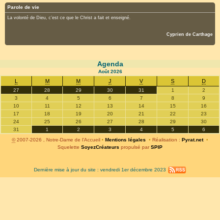
Parole de vie
La volonté de Dieu, c’est ce que le Christ a fait et enseigné.
Cyprien de Carthage
Agenda
Août
2026
L
M
M
J
V
S
D
27
28
29
30
31
1
2
3
4
5
6
7
8
9
10
11
12
13
14
15
16
17
18
19
20
21
22
23
24
25
26
27
28
29
30
31
1
2
3
4
5
6
©
2007-2026 , Notre-Dame de l’Accueil
•
Mentions légales
•
Réalisation :
Pyrat.net
•
Squelette
SoyezCréateurs
propulsé par
SPIP
Dernière mise à jour du site : vendredi 1er décembre 2023