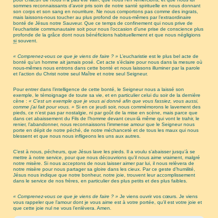
sommes reconnaissants d’avoir pris soin de notre santé spirituelle en nous donnant
son corps et son sang en nourriture. Ne nous comportons pas comme des ingrats,
mais laissons-nous toucher au plus profond de nous-mêmes par l’extraordinaire
bonté de Jésus notre Sauveur. Que ce temps de confinement qui nous prive de
l’eucharistie communautaire soit pour nous l’occasion d’une prise de conscience plus
profonde de la grâce dont nous bénéficiions habituellement et que nous négligions
si
souvent.
« Comprenez-vous ce que je viens de faire ? »
L’eucharistie est le plus bel acte de
bonté qu’un homme ait jamais posé. Cet acte s’éclaire pour nous dans la mesure où
nous-mêmes nous entrons dans cette bonté et nous laissons illuminer par la parole
et l’action du Christ notre seul Maître et notre seul Seigneur.
Pour entrer dans l’intelligence de cette bonté, le Seigneur nous a laissé son
exemple, le témoignage de toute sa vie, et en particulier celui du soir de la dernière
cène :
« C’est un exemple que je vous ai donné afin que vous fassiez, vous aussi,
comme j’ai fait pour vous. »
Si en ce jeudi soir, nous commémorons le lavement des
pieds, ce n’est pas par nostalgie, ni par goût de la mise en scène, mais parce que
dans cet abaissement du Fils de l’homme devant ceux-là même qui vont le trahir, le
renier, l’abandonner, nous reconnaissons l’immense amour que le Seigneur nous
porte en dépit de notre péché, de notre méchanceté et de tous les maux qui nous
blessent et que nous nous infligeons les uns aux autres.
C’est à nous, pécheurs, que Jésus lave les pieds. Il a voulu s’abaisser jusqu’à se
mettre à notre service, pour que nous découvrions qu’il nous aime vraiment, malgré
notre misère. Si nous acceptons de nous laisser aimer par lui, il nous relèvera de
notre misère pour nous partager sa gloire dans les cieux. Par ce geste d’humilité,
Jésus nous indique que notre bonheur, notre joie, trouvent leur accomplissement
dans le service de nos frères, en particulier des plus petits et des plus faibles.
« Comprenez-vous ce que je viens de faire ? »
Je viens ouvrir vos cœurs. Je viens
vous rappeler que l’amour dont je vous aime est à votre portée, qu’il est votre joie et
que cette joie nul ne vous l’enlèvera. Amen.