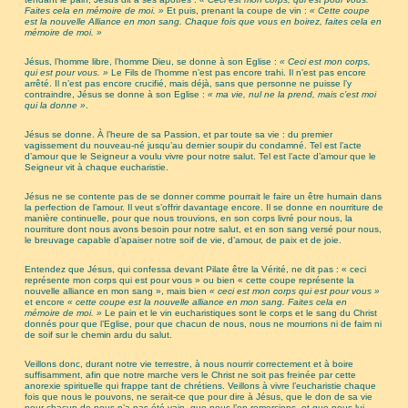
Faites cela en mémoire de moi. »
Et puis, prenant la coupe de vin :
« Cette coupe
est la nouvelle Alliance en mon sang. Chaque fois que vous en boirez, faites cela en
mémoire de moi. »
Jésus, l’homme libre, l’homme Dieu, se donne à son Eglise :
« Ceci est mon corps,
qui est pour vous. »
Le Fils de l’homme n’est pas encore trahi. Il n’est pas encore
arrêté. Il n’est pas encore crucifié, mais déjà, sans que personne ne puisse l’y
contraindre, Jésus se donne à son Eglise :
« ma vie, nul ne la prend, mais c’est moi
qui la donne »
.
Jésus se donne. À l’heure de sa Passion, et par toute sa vie : du premier
vagissement du nouveau-né jusqu’au dernier soupir du condamné. Tel est l’acte
d’amour que le Seigneur a voulu vivre pour notre salut. Tel est l’acte d’amour que le
Seigneur vit à chaque eucharistie.
Jésus ne se contente pas de se donner comme pourrait le faire un être humain dans
la perfection de l’amour. Il veut s’offrir davantage encore. Il se donne en nourriture de
manière continuelle, pour que nous trouvions, en son corps livré pour nous, la
nourriture dont nous avons besoin pour notre salut, et en son sang versé pour nous,
le breuvage capable d’apaiser notre soif de vie, d’amour, de paix et de joie.
Entendez que Jésus, qui confessa devant Pilate être la Vérité, ne dit pas : « ceci
représente mon corps qui est pour vous » ou bien « cette coupe représente la
nouvelle alliance en mon sang », mais bien
« ceci est mon corps qui est pour vous »
et encore
« cette coupe est la nouvelle alliance en mon sang. Faites cela en
mémoire de moi. »
Le pain et le vin eucharistiques sont le corps et le sang du Christ
donnés pour que l’Eglise, pour que chacun de nous, nous ne mourrions ni de faim ni
de soif sur le chemin ardu du salut.
Veillons donc, durant notre vie terrestre, à nous nourrir correctement et à boire
suffisamment, afin que notre marche vers le Christ ne soit pas freinée par cette
anorexie spirituelle qui frappe tant de chrétiens. Veillons à vivre l’eucharistie chaque
fois que nous le pouvons, ne serait-ce que pour dire à Jésus, que le don de sa vie
pour chacun de nous n’a pas été vain, que nous l’en remercions, et que nous lui