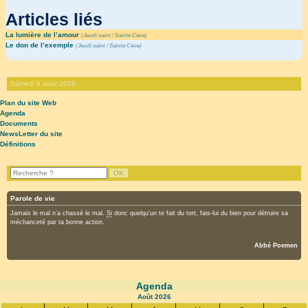
Articles liés
La lumière de l’amour
(
Jeudi saint
/
Sainte Cène
)
Le don de l’exemple
(
Jeudi saint
/
Sainte Cène
)
Samedi 8 août 2026
Plan du site Web
Agenda
Documents
NewsLetter du site
Définitions
Parole de vie
Jamais le mal n’a chassé le mal.
Si
donc quelqu’un te fait du tort, fais-lui du bien pour détruire sa
méchanceté par ta bonne action.
Abbé Poemen
Agenda
Août
2026