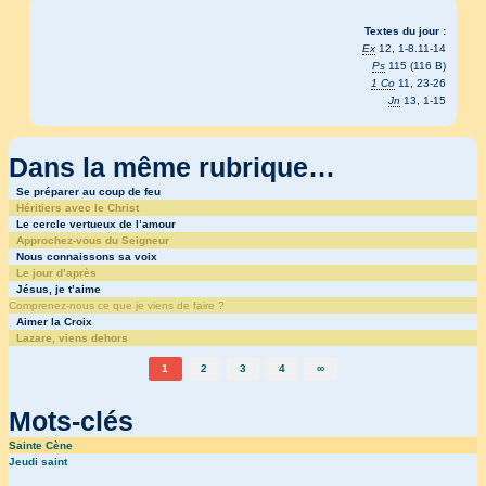
Textes du jour :
Ex
12, 1-8.11-14
Ps
115 (116 B)
1 Co
11, 23-26
Jn
13, 1-15
Dans la même rubrique…
Se préparer au coup de feu
Héritiers avec le Christ
Le cercle vertueux de l’amour
Approchez-vous du Seigneur
Nous connaissons sa voix
Le jour d’après
Jésus, je t’aime
Comprenez-nous ce que je viens de faire ?
Aimer la Croix
Lazare, viens dehors
1
2
3
4
∞
Mots-clés
Sainte Cène
Jeudi saint