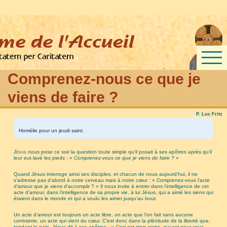
Comprenez-nous ce que je
viens de faire ?
Par
P. Luc Fritz
Homélie pour un jeudi saint.
Jésus
nous pose ce soir la question toute simple qu’il posait à ses apôtres après qu’il
leur eut lavé les pieds :
« Comprenez-vous ce que je viens de faire ? »
Quand Jésus interroge ainsi ses disciples, et chacun de nous aujourd’hui, il ne
s’adresse pas d’abord à notre cerveau mais à notre cœur : « Comprenez-vous l’acte
d’amour que je viens d’accomplir ? » Il nous invite à entrer dans l’intelligence de cet
acte d’amour, dans l’intelligence de sa propre vie, à lui Jésus, qui a aimé les siens qui
étaient dans le monde et qui a voulu les aimer jusqu’au bout.
Un acte d’amour est toujours un acte libre, un acte que l’on fait sans aucune
contrainte, un acte qui vient du cœur. C’est donc dans la plénitude de la liberté que,
tendant le pain, Jésus dit à ses apôtres :
« Ceci est mon corps, qui est pour vous.