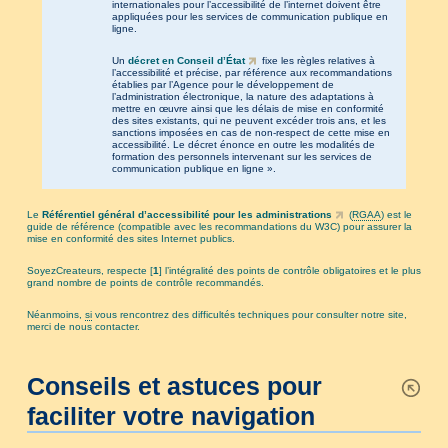
internationales pour l’accessibilité de l’internet doivent être
appliquées pour les services de communication publique en
ligne.
Un
décret en Conseil d’État
fixe les règles relatives à
l’accessibilité et précise, par référence aux recommandations
établies par l’Agence pour le développement de
l’administration électronique, la nature des adaptations à
mettre en œuvre ainsi que les délais de mise en conformité
des sites existants, qui ne peuvent excéder trois ans, et les
sanctions imposées en cas de non-respect de cette mise en
accessibilité. Le décret énonce en outre les modalités de
formation des personnels intervenant sur les services de
communication publique en ligne ».
Le
Référentiel général d’accessibilité pour les administrations
(
RGAA
) est le
guide de référence (compatible avec les recommandations du W3C) pour assurer la
mise en conformité des sites Internet publics.
SoyezCreateurs, respecte
[
1
]
l’intégralité des points de contrôle obligatoires et le plus
grand nombre de points de contrôle recommandés.
Néanmoins,
si
vous rencontrez des difficultés techniques pour consulter notre site,
merci de nous contacter.
Conseils et astuces pour
faciliter votre navigation