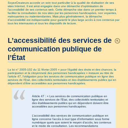
SoyezCreateurs accorde un soin tout particulier à la qualité de réalisation de ses
sites Internet. Il est ainsi engagée dans une démarche d’optimisation de
l’accessibilité de ses contenus web. Cette démarche vise dans un premier temps à
faciliter la consultation de nos sites par les personnes handicapées, non voyantes,
malvoyantes ou malentendantes. Mais plus généralement, la démarche
d’accessibilité est indispensable pour garantir le plus large accès à nos contenus par
tous les internautes et tous les dispositifs de lecture.
L’accessibilité des services de
communication publique de
l’État
La loi n° 2005-102 du 11 février 2005 « pour l’égalité des droits et des chances, la
participation et la citoyenneté des personnes handicapées » instaure au titre de
l’article 47, l’obligation pour les services de communication publique en ligne des
services de l’Etat, des collectivités territoriales et des établissements publics qui en
dépendent d’être accessibles aux personnes handicapées.
Article 47 : « Les services de communication publique en
ligne des services de l’Etat, des collectivités territoriales et
des établissements publics qui en dépendent doivent être
accessibles aux personnes handicapées.
L’accessibilité des services de communication publique en
ligne concerne l’accès à tout type d’information sous forme
numérique quels que soient le moyen d’accès, les contenus
et le mode de consultation. Les recommandations