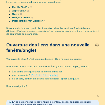
les dernières versions des principaux navigateurs :
Mozilla FireFox
Apple Safari
Opera
Google Chrome
Microsoft Internet Explorer
Nous vous invitons en particulier à ne plus utiliser les versions 6 et inférieures
d’Internet Explorer, considérées aujourd’hui comme obsolètes en terme de sécurité et
de conformité aux standards.
Ouverture des liens dans une nouvelle
fenêtre/onglet
Vous avez le choix ! C’est vous qui décidez ! Rien ne vous est imposé.
Pour ouvrir un lien dans une nouvelle fenêtre (ou un nouvel onglet), il suffit :
à la souris de cliquer avec la molette sur le lien
pas de molette ?
Ctrl + clic gauche
ou encore, bouton droit sur le lien et choisir l’option adéquate
Bonne navigation !
[
1
]
En ce qui concerne le contenant ; le contenu devant lui aussi être rendu
accessible par les rédacteurs du site…