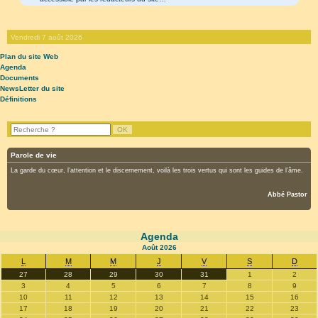
Vendredi 7 août 2026
Plan du site Web
Agenda
Documents
NewsLetter du site
Définitions
Parole de vie
La garde du cœur, l’attention et le discernement, voilà les trois vertus qui sont les guides de l’âme.
Abbé Pastor
Agenda
Août
2026
L
M
M
J
V
S
D
27
28
29
30
31
1
2
3
4
5
6
7
8
9
10
11
12
13
14
15
16
17
18
19
20
21
22
23