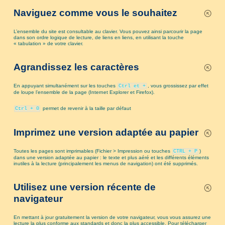
Naviguez comme vous le souhaitez
L’ensemble du site est consultable au clavier. Vous pouvez ainsi parcourir la page
dans son ordre logique de lecture, de liens en liens, en utilisant la touche
« tabulation » de votre clavier.
Agrandissez les caractères
En appuyant simultanément sur les touches
, vous grossissez par effet
Ctrl et +
de loupe l’ensemble de la page (Internet Explorer et Firefox).
permet de revenir à la taille par défaut
Ctrl + 0
Imprimez une version adaptée au papier
Toutes les pages sont imprimables (Fichier > Impression ou touches
)
CTRL + P
dans une version adaptée au papier : le texte et plus aéré et les différents éléments
inutiles à la lecture (principalement les menus de navigation) ont été supprimés.
Utilisez une version récente de
navigateur
En mettant à jour gratuitement la version de votre navigateur, vous vous assurez une
lecture la plus conforme aux standards et donc la plus accessible. Pour télécharger