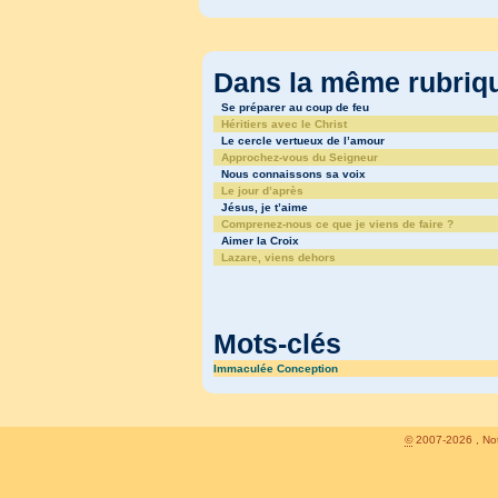
Dans la même rubri
Se préparer au coup de feu
Héritiers avec le Christ
Le cercle vertueux de l’amour
Approchez-vous du Seigneur
Nous connaissons sa voix
Le jour d’après
Jésus, je t’aime
Comprenez-nous ce que je viens de faire ?
Aimer la Croix
Lazare, viens dehors
Mots-clés
Immaculée Conception
©
2007-2026 , Not