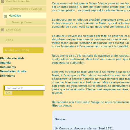
Vivre le dimanche
Cette vertu qui distingue la Sainte Vierge parmi toutes 
est un miroir limpide, si libre de toute forme propre que l’
Commentaires d’évangile
de contemplation : sa pureté répond à celle de l’Acte pur e
Homélies
La douceur est en effet un procédé proprement divin. La vio
Jésus, je t’aime
toute-puissance ; et la douceur de Marie, qui est la toute
demande de nous : voilà ce qui nous rend conformes à la Tr
Entre-nous
La douceur envers les créatures est faite de patience et d
singulière, qui pénètre toute la personne et toute la co
Liens
même façon qu’une personne dépourvue de douceur. La sagess
qui se fermeraient à l’empressement comme à la brutalité. 
Jeudi 6 août 2026
Nous avons dit qu’elle est faite de patience et de respect.
Plan du site Web
quelquefois cruellement. Mais il est vrai, d’autre part, qu
souplesse et d’abandon.
Agenda
Documents
NewsLetter du site
Il est vrai qu’il faut se faire violence à soi-même pour s
Marie, à l’exemple de Dieu, dans nos relations avec les 
Définitions
déploiement d’énergie naturelle ne nous donnera pas d’ajou
doué par la naissance et l’éducation. Mais celui qui recon
son effort, les yeux fermés sur le résultat, ne persévérant
gloire que toute réussite. Chacun doit respecter son âme, fill
toucher.
Demandons à la Très Sainte Vierge de nous communiquer sa 
l’Époux. Amen.
Source :
Un Chartreux
,
Amour et silence
, Seuil 1951.