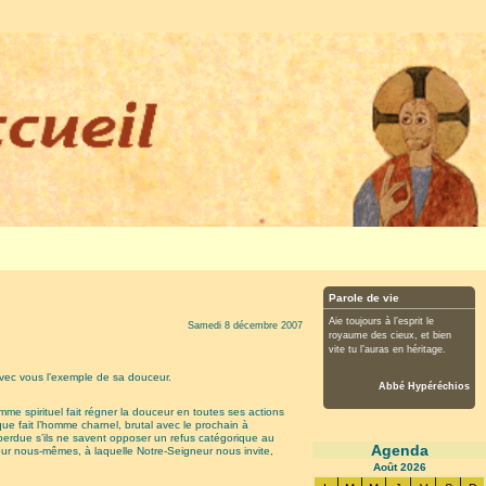
Parole de vie
Aie toujours à l’esprit le
Samedi 8 décembre 2007
royaume des cieux, et bien
vite tu l’auras en héritage.
avec vous l’exemple de sa douceur.
Abbé Hypéréchios
e spirituel fait régner la douceur en toutes ses actions
que fait l’homme charnel, brutal avec le prochain à
ite perdue s’ils ne savent opposer un refus catégorique au
Agenda
our nous-mêmes, à laquelle Notre-Seigneur nous invite,
Août
2026