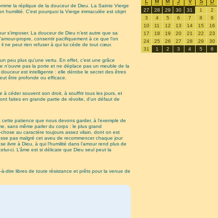
L
M
M
J
V
S
D
omme la réplique de la douceur de Dieu. La Sainte Vierge
27
28
29
30
31
1
2
son humilité. C’est pourquoi la Vierge immaculée est objet
3
4
5
6
7
8
9
10
11
12
13
14
15
16
 pour s’imposer. La douceur de Dieu n’est autre que sa
17
18
19
20
21
22
23
l’amour-propre, consentir pacifiquement à ce que l’on
24
25
26
27
28
29
30
l ne peut rien refuser à qui lui cède de tout cœur.
31
1
2
3
4
5
6
 un peu plus qu’une vertu. En effet, c’est une grâce
ce n’ouvre pas la porte et ne déplace pas un meuble de la
ouceur est intelligente : elle dérobe le secret des êtres
eut être profonde ou efficace.
à céder souvent son droit, à souffrir tous les jours, et
sont faites en grande partie de révolte, d’un défaut de
 et cette patience que nous devons garder, à l’exemple de
e, sans même parler du corps : le plus grand
-chose au caractère toujours assez vilain, dont on est
ne cesse pas malgré cet aveu de recommencer chaque jour
 se
livre
à Dieu, à qui l’humilité dans l’amour rend plus de
 celui-ci. L’âme est si délicate que Dieu seul peut la
-dire libres de toute résistance et prêts pour la venue de