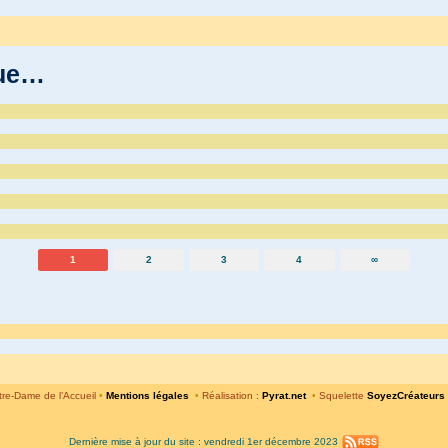
que…
1
2
3
4
∞
re-Dame de l’Accueil
•
Mentions légales
•
Réalisation :
Pyrat.net
•
Squelette
SoyezCréateurs
Dernière mise à jour du site : vendredi 1er décembre 2023