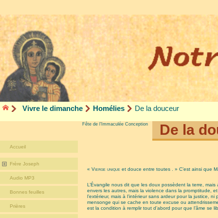
Vivre le dimanche
Homélies
De la douceur
Fête de l’Immaculée Conception
De la d
Accueil
Frère Joseph
« Vierge unique
et douce entre toutes . » C’est ainsi que 
Audio MP3
L’Évangile nous dit que les doux possèdent la terre, mais 
envers les autres, mais la violence dans la promptitude, et
Bonnes feuilles
l’extérieur, mais à l’intérieur sans ardeur pour la justice, 
mensonge qui se cache en toute excuse ou attendrisseme
Prières
est la condition à remplir tout d’abord pour que l’âme se li