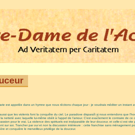
ouceur
Marie est appelée dans un hymne que nous récitons chaque jour : je voudrais méditer un instant 
aussi que les violents font la conquête du ciel. Le paradoxe disparaît
si
nous entendons que l’homm
 la netteté avec laquelle lui-même obéit à l’appel de l’amour. C’est exactement le contraire de ce 
ni passion pour le vrai. La violence des spirituels est inséparable de leur douceur, et celle-ci est v
nt sur soi. Trancher par
oui
et
non
la discussion intérieure : cette franchise sans ménagement p
bère et conquière le merveilleux privilège de la douceur.