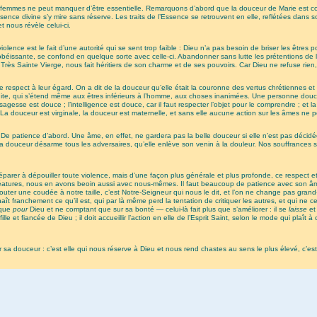
les femmes ne peut manquer d’être essentielle. Remarquons d’abord que la douceur de Marie est c
essence divine s’y mire sans réserve. Les traits de l’Essence se retrouvent en elle, reflétées dans 
t nous révèle celui-ci.
lence est le fait d’une autorité qui se sent trop faible : Dieu n’a pas besoin de briser les êtres
-obéissante, se confond en quelque sorte avec celle-ci. Abandonner sans lutte les prétentions de 
ès Sainte Vierge, nous fait héritiers de son charme et de ses pouvoirs. Car Dieu ne refuse rien, i
e respect à leur égard. On a dit de la douceur qu’elle était la couronne des vertus chrétiennes et
nduite, qui s’étend même aux êtres inférieurs à l’homme, aux choses inanimées. Une personne dou
e est douce ; l’intelligence est douce, car il faut respecter l’objet pour le comprendre ; et la d
La douceur est virginale, la douceur est maternelle, et sans elle aucune action sur les âmes ne p
 De patience d’abord. Une âme, en effet, ne gardera pas la belle douceur si elle n’est pas décidée 
e la douceur désarme tous les adversaires, qu’elle enlève son venin à la douleur. Nos souffrances 
e préparer à dépouiller toute violence, mais d’une façon plus générale et plus profonde, ce respect
créatures, nous en avons beoin aussi avec nous-mêmes. Il faut beaucoup de patience avec son âm
ter une coudée à notre taille, c’est Notre-Seigneur qui nous le dit, et l’on ne change pas grand
naît franchement ce qu’il est, qui par là même perd la tentation de critiquer les autres, et qui 
 que
pour
Dieu et ne comptant que sur sa bonté — celui-là fait plus que s’améliorer : il se
laisse
et
e et fiancée de Dieu ; il doit accueillir l’action en elle de l’Esprit Saint, selon le mode qui plaît à
douceur : c’est elle qui nous réserve à Dieu et nous rend chastes au sens le plus élevé, c’est-à