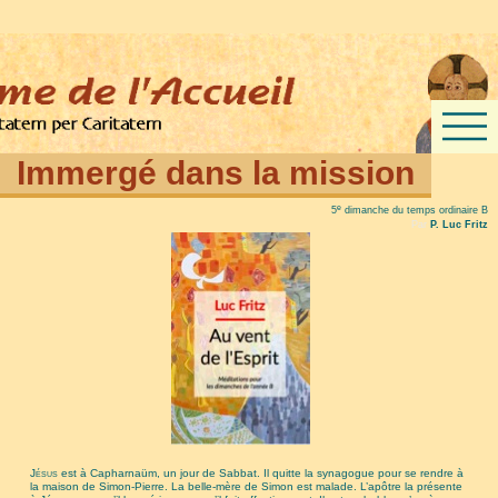
Immergé dans la mission
e
5
dimanche du temps ordinaire B
Par
P. Luc Fritz
Jésus
est à Capharnaüm, un jour de Sabbat. Il quitte la synagogue pour se rendre à
la maison de Simon-Pierre. La belle-mère de Simon est malade. L’apôtre la présente