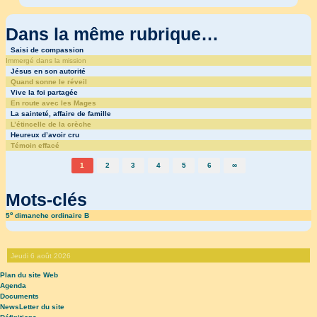
Dans la même rubrique…
Saisi de compassion
Immergé dans la mission
Jésus en son autorité
Quand sonne le réveil
Vive la foi partagée
En route avec les Mages
La sainteté, affaire de famille
L’étincelle de la crèche
Heureux d’avoir cru
Témoin effacé
1
2
3
4
5
6
∞
Mots-clés
e
5
dimanche ordinaire B
Jeudi 6 août 2026
Plan du site Web
Agenda
Documents
NewsLetter du site