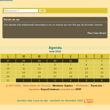
Définitions
Parole de vie
Une attitude d’inconditionnelle bienveillance est un miracle qui n’en finit pas de féconder l’univers.
Père Yves Girard
Agenda
Août
2026
L
M
M
J
V
S
D
27
28
29
30
31
1
2
3
4
5
6
7
8
9
10
11
12
13
14
15
16
17
18
19
20
21
22
23
24
25
26
27
28
29
30
31
1
2
3
4
5
6
©
2007-2026 , Notre-Dame de l’Accueil
•
Mentions légales
•
Réalisation :
Pyrat.net
•
Squelette
SoyezCréateurs
propulsé par
SPIP
Dernière mise à jour du site : vendredi 1er décembre 2023