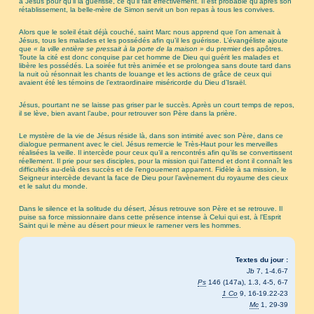
à Jésus pour qu’il la guérisse, ce qu’il fait effectivement. Il est probable qu’après son
rétablissement, la belle-mère de Simon servit un bon repas à tous les convives.
Alors que le soleil était déjà couché, saint Marc nous apprend que l’on amenait à
Jésus, tous les malades et les possédés afin qu’il les guérisse. L’évangéliste ajoute
que
« la ville entière se pressait à la porte de la maison »
du premier des apôtres.
Toute la cité est donc conquise par cet homme de Dieu qui guérit les malades et
libère les possédés. La soirée fut très animée et se prolongea sans doute tard dans
la nuit où résonnait les chants de louange et les actions de grâce de ceux qui
avaient été les témoins de l’extraordinaire miséricorde du Dieu d’Israël.
Jésus, pourtant ne se laisse pas griser par le succès. Après un court temps de repos,
il se lève, bien avant l’aube, pour retrouver son Père dans la prière.
Le mystère de la vie de Jésus réside là, dans son intimité avec son Père, dans ce
dialogue permanent avec le ciel. Jésus remercie le Très-Haut pour les merveilles
réalisées la veille. Il intercède pour ceux qu’il a rencontrés afin qu’ils se convertissent
réellement. Il prie pour ses disciples, pour la mission qui l’attend et dont il connaît les
difficultés au-delà des succès et de l’engouement apparent. Fidèle à sa mission, le
Seigneur intercède devant la face de Dieu pour l’avènement du royaume des cieux
et le salut du monde.
Dans le silence et la solitude du désert, Jésus retrouve son Père et se retrouve. Il
puise sa force missionnaire dans cette présence intense à Celui qui est, à l’Esprit
Saint qui le mène au désert pour mieux le ramener vers les hommes.
Textes du jour :
Jb
7, 1-4.6-7
Ps
146 (147a), 1.3, 4-5, 6-7
1 Co
9, 16-19.22-23
Mc
1, 29-39