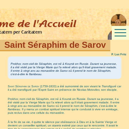
Saint Séraphim de Sarov
Par
P. Luc Fritz
Prokhor, nom civil de Séraphim, est né à Koursk en Russie. Durant sa jeunesse,
il a été visité par la Vierge Marie qui l’a relevé alors qu’il était gravement malade.
Il entre à vingt ans au monastère de Sarov où il prend le nom de Séraphim,
c’est-à-dire le
flambeau
.
Saint Séraphim de Sarov
(1759-1833) a été surnommé de son vivant le
Transfiguré
car
il a été transfiguré par l’Esprit Saint en présence de Nicolas Motovilov, son disciple.
Prokhor, nom civil de Séraphim, est né à Koursk en Russie. Durant sa jeunesse, il a
été visité par la Vierge Marie qui l’a relevé alors qu’il était gravement malade. Il entre
à vingt ans au monastère de Sarov où il prend le nom de Séraphim, c’est-à-dire le
flambeau
. Il y mena un combat spirituel intense qui le conduisit à vivre en ermitage,
puis reclus dans une cellule du monastère.
À la fin de sa vie, il quitte le silence par obéissance à Dieu et à la Sainte Vierge et
devient un conseiller spirituel, un starets estimé par ceux qui le rencontre. Il avait le
don de la connaissance des cœurs et il a opéré de nombreux miracles.