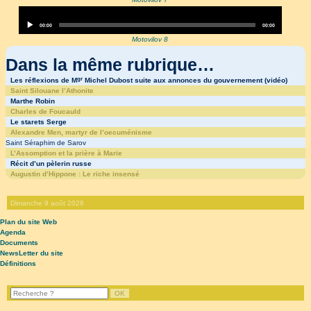
Audio
Player
Current
Total
00:00
00:00
time
duration
Motovilov 8
Dans la même rubrique…
gr
Les réflexions de M
Michel Dubost suite aux annonces du gouvernement (vidéo)
Saint Silouane l’Athonite
Marthe Robin
Charles de Foucauld
Le starets Serge
Alexandre Men, martyr de l’oecuménisme
Saint Séraphim de Sarov
L’Assomption et la prière à Marie
Récit d’un pèlerin russe
Augustin d’Hippone : Le riche insensé
Dimanche 9 août 2026
Plan du site Web
Agenda
Documents
NewsLetter du site
Définitions