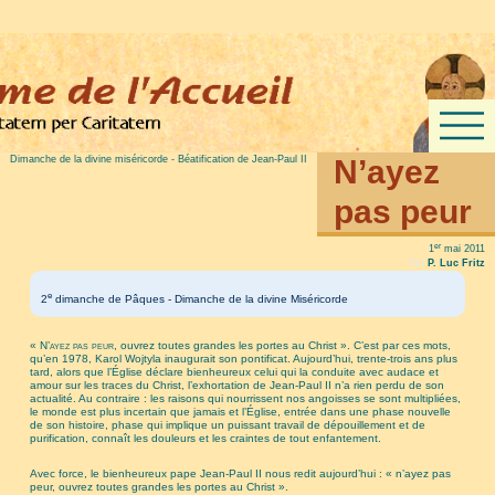
Dimanche de la divine miséricorde - Béatification de Jean-Paul II
N’ayez
pas peur
er
1
mai 2011
Par
P. Luc Fritz
e
2
dimanche de Pâques - Dimanche de la divine Miséricorde
« N’ayez pas peur
, ouvrez toutes grandes les portes au Christ ». C’est par ces mots,
qu’en 1978, Karol Wojtyla inaugurait son pontificat. Aujourd’hui, trente-trois ans plus
tard, alors que l’Église déclare bienheureux celui qui la conduite avec audace et
amour sur les traces du Christ, l’exhortation de Jean-Paul II n’a rien perdu de son
actualité. Au contraire : les raisons qui nourrissent nos angoisses se sont multipliées,
le monde est plus incertain que jamais et l’Église, entrée dans une phase nouvelle
de son histoire, phase qui implique un puissant travail de dépouillement et de
purification, connaît les douleurs et les craintes de tout enfantement.
Avec force, le bienheureux pape Jean-Paul II nous redit aujourd’hui : « n’ayez pas
peur, ouvrez toutes grandes les portes au Christ ».