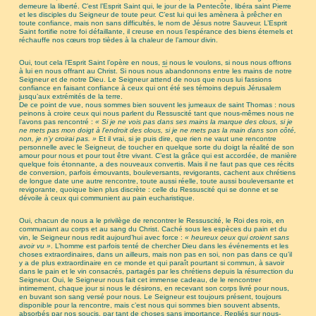
demeure la liberté. C’est l’Esprit Saint qui, le jour de la Pentecôte, libéra saint Pierre
et les disciples du Seigneur de toute peur. C’est lui qui les amènera à prêcher en
toute confiance, mais non sans difficultés, le nom de Jésus notre Sauveur. L’Esprit
Saint fortifie notre foi défaillante, il creuse en nous l’espérance des biens éternels et
réchauffe nos cœurs trop tièdes à la chaleur de l’amour divin.
Oui, tout cela l’Esprit Saint l’opère en nous,
si
nous le voulons, si nous nous offrons
à lui en nous offrant au Christ. Si nous nous abandonnons entre les mains de notre
Seigneur et de notre Dieu. Le Seigneur attend de nous que nous lui fassions
confiance en faisant confiance à ceux qui ont été ses témoins depuis Jérusalem
jusqu’aux extrémités de la terre.
De ce point de vue, nous sommes bien souvent les jumeaux de saint Thomas : nous
peinons à croire ceux qui nous parlent du Ressuscité tant que nous-mêmes nous ne
l’avons pas rencontré :
« Si je ne vois pas dans ses mains la marque des clous, si je
ne mets pas mon doigt à l’endroit des clous, si je ne mets pas la main dans son côté,
non, je n’y croirai pas. »
Et il vrai, si je puis dire, que rien ne vaut une rencontre
personnelle avec le Seigneur, de toucher en quelque sorte du doigt la réalité de son
amour pour nous et pour tout être vivant. C’est la grâce qui est accordée, de manière
quelque fois étonnante, a des nouveaux convertis. Mais il ne faut pas que ces récits
de conversion, parfois émouvants, bouleversants, revigorants, cachent aux chrétiens
de longue date une autre rencontre, toute aussi réelle, toute aussi bouleversante et
revigorante, quoique bien plus discrète : celle du Ressuscité qui se donne et se
dévoile à ceux qui communient au pain eucharistique.
Oui, chacun de nous a le privilège de rencontrer le Ressuscité, le Roi des rois, en
communiant au corps et au sang du Christ. Caché sous les espèces du pain et du
vin, le Seigneur nous redit aujourd’hui avec force :
« heureux ceux qui croient sans
avoir vu »
. L’homme est parfois tenté de chercher Dieu dans les événements et les
choses extraordinaires, dans un ailleurs, mais non pas en soi, non pas dans ce qu’il
y a de plus extraordinaire en ce monde et qui paraît pourtant si commun, à savoir
dans le pain et le vin consacrés, partagés par les chrétiens depuis la résurrection du
Seigneur. Oui, le Seigneur nous fait cet immense cadeau, de le rencontrer
intimement, chaque jour si nous le désirons, en recevant son corps livré pour nous,
en buvant son sang versé pour nous. Le Seigneur est toujours présent, toujours
disponible pour la rencontre, mais c’est nous qui sommes bien souvent absents,
absorbés par nos soucis, par tant de choses sans importance. Repliés sur nous-