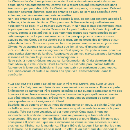
Le Christ est la Vie. Il est puissance de vie. Il est la vie qui nous rejoint dans nos
peurs, dans nos enfermements, comme elle a rejoint ses apôtres barricadés dans
leur maison par peur des Juifs. Le Christ connaît nos peurs, nos angoisses. Celles-ci
sont bien souvent légitimes, mais les enfants de Dieu ne sont pas appelés à vivre
enfermés, cachés derrière une porte verrouillée.
Non, les enfants de Dieu ne sont pas destinés à cela. Ils sont au contraire appelés à
la liberté, à la vie en plénitude. C’est pourquoi, le Ressuscité aujourd’hui encore,
nous donne sa paix :
« La paix soit avec vous ! »
Non pas la paix des hommes, mais
la paix que donne la victoire du Ressuscité. La paix fondée sur la Croix. Aujourd’hui
encore, comme à ses apôtres, le Seigneur nous montre ses mains percées et son
côté transpercé : « La paix soit avec vous ! La paix que je vous donne vous est
acquise par ma Croix, par ma victoire sur la mort, sur les forces des ténèbres et sur
celles de la haine. Vous avez peur, sachez que j’ai eu peur moi aussi au jardin des
Oliviers. Vous craignez les coups, sachez que j’en ai reçu d’innombrables et
qu’aucun de ceux qui vous atteignent ne m’est épargné. J’ai porté la croix, pour que
vous sortiez victorieux de la vôtre. Appuyez-vous sur moi, n’ayez pas peur, j’ai vaincu
le monde et ma paix toujours vous accompagnera. »
Notre paix, à nous chrétiens, repose sur la résurrection du Christ victorieux de la
mort. Mieux que cela, c’est le Christ lui-même qui est notre paix, comme l’atteste
l’auteur de la lettre aux Éphésiens. Il est notre paix non seulement quand tout va
bien, mais encore et surtout au milieu des épreuves, dans l’adversité, dans la
persécution.
« La paix soit avec vous ! De même que le Père m’a envoyé, moi aussi, je vous
envoie. »
Le Seigneur veut faire de nous ses témoins en ce monde. Il nous appelle
à témoigner de l’amour du Père comme lui-même l’a fait quand il partageait la vie des
hommes ici-bas. Nous sommes chargés de transmettre la paix qu’il nous a donnée
aux générations actuelles qui, précisément, manquent cruellement de cette paix
parce qu’elles se sont éloignées du Christ.
Baptisés, nous portons en nous, nous devrions porter en nous, la paix du Christ afin
de l’offrir à nos contemporains. Nous sommes en quelque sorte les relais de la paix
pascale. Telle est notre vocation, tel est notre devoir. Cette paix, il nous est
impossible de la sortir de nous-mêmes, nous ne pouvons que l’accueillir et la
retransmettre. Elle est un don de l’Esprit Saint reçu par toute l’Église. Il importe que
nous priions l’Esprit Saint, que nous implorions sa venue sur nous-mêmes, sur nos
proches, sur l’Église, sur le monde, car l’Esprit libère de la peur, il fait tomber les murs
de la haine, de la violence et de la mort. En effet, là où est l’Esprit du Seigneur, là