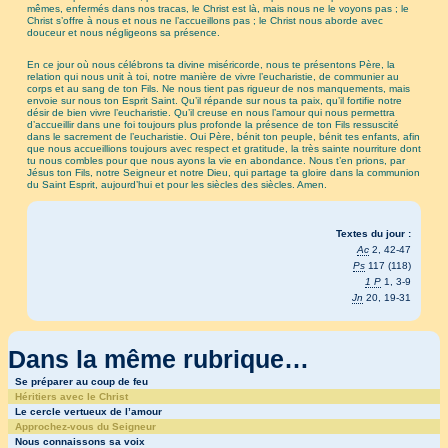
mêmes, enfermés dans nos tracas, le Christ est là, mais nous ne le voyons pas ; le
Christ s’offre à nous et nous ne l’accueillons pas ; le Christ nous aborde avec
douceur et nous négligeons sa présence.
En ce jour où nous célébrons ta divine miséricorde, nous te présentons Père, la
relation qui nous unit à toi, notre manière de vivre l’eucharistie, de communier au
corps et au sang de ton Fils. Ne nous tient pas rigueur de nos manquements, mais
envoie sur nous ton Esprit Saint. Qu’il répande sur nous ta paix, qu’il fortifie notre
désir de bien vivre l’eucharistie. Qu’il creuse en nous l’amour qui nous permettra
d’accueillir dans une foi toujours plus profonde la présence de ton Fils ressuscité
dans le sacrement de l’eucharistie. Oui Père, bénit ton peuple, bénit tes enfants, afin
que nous accueillions toujours avec respect et gratitude, la très sainte nourriture dont
tu nous combles pour que nous ayons la vie en abondance. Nous t’en prions, par
Jésus ton Fils, notre Seigneur et notre Dieu, qui partage ta gloire dans la communion
du Saint Esprit, aujourd’hui et pour les siècles des siècles. Amen.
Textes du jour :
Ac
2, 42-47
Ps
117 (118)
1 P
1, 3-9
Jn
20, 19-31
Dans la même rubrique…
Se préparer au coup de feu
Héritiers avec le Christ
Le cercle vertueux de l’amour
Approchez-vous du Seigneur
Nous connaissons sa voix