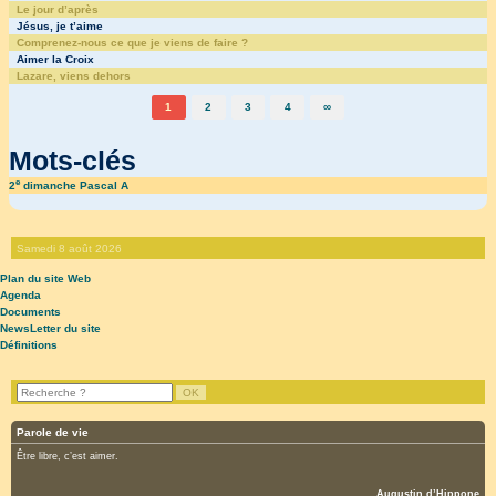
Le jour d’après
Jésus, je t’aime
Comprenez-nous ce que je viens de faire ?
Aimer la Croix
Lazare, viens dehors
1
2
3
4
∞
Mots-clés
e
2
dimanche Pascal A
Samedi 8 août 2026
Plan du site Web
Agenda
Documents
NewsLetter du site
Définitions
Parole de vie
Être libre, c’est aimer.
Augustin d’Hippone