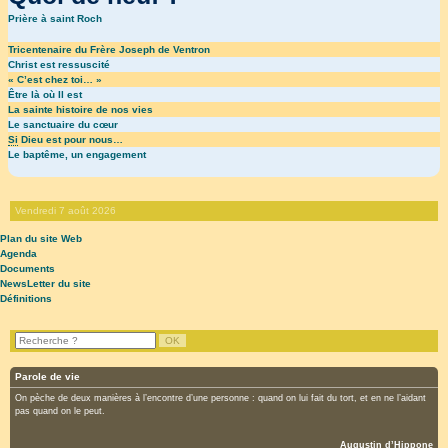
Prière à saint Roch
Tricentenaire du Frère Joseph de Ventron
Christ est ressuscité
« C’est chez toi… »
Être là où Il est
La sainte histoire de nos vies
Le sanctuaire du cœur
Si
Dieu est pour nous…
Le baptême, un engagement
Vendredi 7 août 2026
Plan du site Web
Agenda
Documents
NewsLetter du site
Définitions
Parole de vie
On pèche de deux manières à l’encontre d’une personne : quand on lui fait du tort, et en ne l’aidant
pas quand on le peut.
Augustin d’Hippone