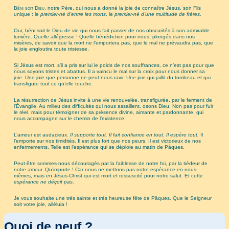
Béni soit Dieu
, notre Père, qui nous a donné la joie de connaître Jésus, son Fils
unique : le
premier-né d’entre les morts
, le
premier-né d’une multitude de frères
.
Oui, béni soit le Dieu de vie qui nous fait passer de nos obscurités à son admirable
lumière. Quelle allégresse ! Quelle bénédiction pour nous, plongés dans nos
misères, de savoir que la mort ne l’emportera pas, que le mal ne prévaudra pas, que
la joie engloutira toute tristesse.
Si
Jésus est mort, s’il a pris sur lui le poids de nos souffrances, ce n’est pas pour que
nous soyons tristes et abattus. Il a vaincu le mal sur la croix pour nous donner sa
joie. Une joie que personne ne peut nous ravir. Une joie qui jaillit du tombeau et qui
transfigure tout ce qu’elle touche.
La résurrection de Jésus invite à une vie renouvelée, transfigurée, par le ferment de
l’Évangile. Au milieu des difficultés qui nous assaillent, osons Dieu. Non pas pour fuir
le réel, mais pour témoigner de sa présence divine, aimante et pardonnante, qui
nous accompagne sur le chemin de l’existence.
L’amour est audacieux.
Il supporte tout. Il fait confiance en tout. Il espère tout.
Il
l’emporte sur nos timidités. Il est plus fort que nos peurs. Il est victorieux de nos
enfermements. Telle est l’espérance qui se déploie au matin de Pâques.
Peut-être sommes-nous découragés par la faiblesse de notre foi, par la tiédeur de
notre amour. Qu’importe ! Car nous ne mettons pas notre espérance en nous-
mêmes, mais en Jésus-Christ qui est mort et ressuscité pour notre salut. Et cette
espérance ne déçoit pas
.
Je vous souhaite une très sainte et très heureuse fête de Pâques. Que le Seigneur
soit votre joie, alléluia !
Quoi de neuf ?