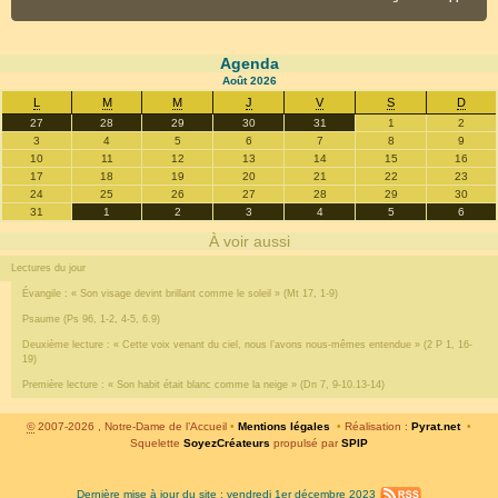
Agenda
Août
2026
L
M
M
J
V
S
D
27
28
29
30
31
1
2
3
4
5
6
7
8
9
10
11
12
13
14
15
16
17
18
19
20
21
22
23
24
25
26
27
28
29
30
31
1
2
3
4
5
6
À voir aussi
Lectures du jour
Évangile : « Son visage devint brillant comme le soleil » (Mt 17, 1-9)
Psaume (Ps 96, 1-2, 4-5, 6.9)
Deuxième lecture : « Cette voix venant du ciel, nous l’avons nous-mêmes entendue » (2 P 1, 16-
19)
Première lecture : « Son habit était blanc comme la neige » (Dn 7, 9-10.13-14)
©
2007-2026 , Notre-Dame de l’Accueil
•
Mentions légales
•
Réalisation :
Pyrat.net
•
Squelette
SoyezCréateurs
propulsé par
SPIP
Dernière mise à jour du site : vendredi 1er décembre 2023