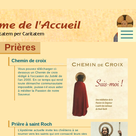
Prières
Chemin de croix
Par P. Luc Fritz
Vous pouvez télécharger ci-
dessous un Chemin de croix
rédigé à l’occasion du Jubilé de
l’an 2000. En ce temps qui rend
toute démarche communautaire
impossible, puisse-t-il vous aider
à méditer la Passion de notre
Sauveur.
Prière à saint Roch
L’épidémie actuelle invite les chrétiens à se
tourner vers les saints qui ont consacré leurs vies