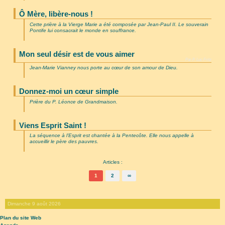
Ô Mère, libère-nous !
Cette prière à la Vierge Marie a été composée par Jean-Paul II. Le souverain
Pontife lui consacrait le monde en souffrance.
Mon seul désir est de vous aimer
Par P. Luc Fritz
Jean-Marie Vianney nous porte au cœur de son amour de Dieu.
Donnez-moi un cœur simple
Prière du P. Léonce de Grandmaison.
Viens Esprit Saint !
La séquence à l’Esprit est chantée à la Pentecôte. Elle nous appelle à
accueillir le père des pauvres.
Articles :
1
2
∞
Dimanche 9 août 2026
Plan du site Web