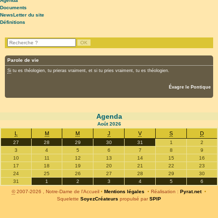
Agenda
Documents
NewsLetter du site
Définitions
Parole de vie
Si
tu es théologien, tu prieras vraiment, et si tu pries vraiment, tu es théologien.
Évagre le Pontique
Agenda
Août
2026
L
M
M
J
V
S
D
27
28
29
30
31
1
2
3
4
5
6
7
8
9
10
11
12
13
14
15
16
17
18
19
20
21
22
23
24
25
26
27
28
29
30
31
1
2
3
4
5
6
©
2007-2026 , Notre-Dame de l’Accueil
•
Mentions légales
•
Réalisation :
Pyrat.net
•
Squelette
SoyezCréateurs
propulsé par
SPIP