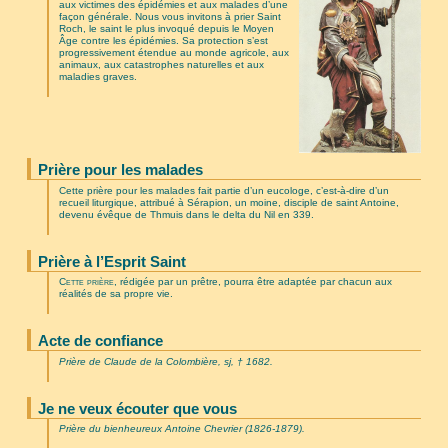
aux victimes des épidémies et aux malades d’une
façon générale. Nous vous invitons à prier Saint
Roch, le saint le plus invoqué depuis le Moyen
Âge contre les épidémies. Sa protection s’est
progressivement étendue au monde agricole, aux
animaux, aux catastrophes naturelles et aux
maladies graves.
Prière pour les malades
Cette prière pour les malades fait partie d’un eucologe, c’est-à-dire d’un
recueil liturgique, attribué à Sérapion, un moine, disciple de saint Antoine,
devenu évêque de Thmuis dans le delta du Nil en 339.
Prière à l’Esprit Saint
Cette prière
, rédigée par un prêtre, pourra être adaptée par chacun aux
réalités de sa propre vie.
Acte de confiance
Prière de Claude de la Colombière, sj, † 1682.
Je ne veux écouter que vous
Prière du bienheureux Antoine Chevrier (1826-1879).