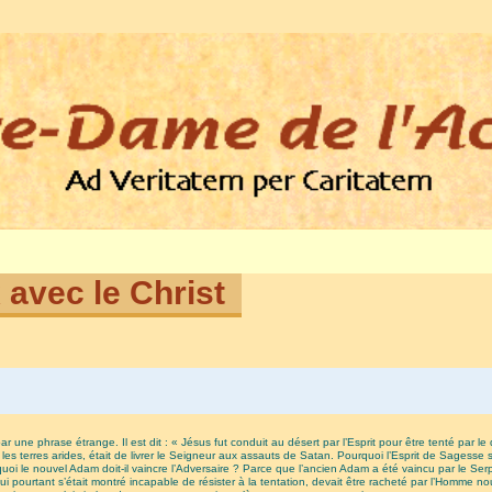
 avec le Christ
 une phrase étrange. Il est dit : « Jésus fut conduit au désert par l’Esprit pour être tenté par l
es terres arides, était de livrer le Seigneur aux assauts de Satan. Pourquoi l’Esprit de Sagesse 
urquoi le nouvel Adam doit-il vaincre l’Adversaire ? Parce que l’ancien Adam a été vaincu par le S
i pourtant s’était montré incapable de résister à la tentation, devait être racheté par l’Homme n