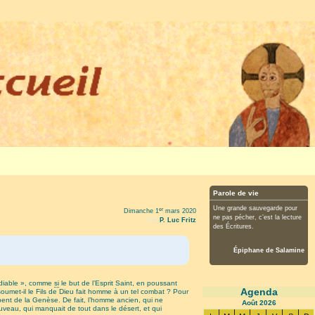
Parole de vie
Une grande sauvegarde pour
er
Dimanche 1
mars 2020
ne pas pécher, c’est la lecture
Par
P. Luc Fritz
des Écritures.
Épiphane de Salamine
e diable », comme
si
le but de l’Esprit Saint, en poussant
Agenda
soumet-il le Fils de Dieu fait homme à un tel combat ? Pour
erpent de la Genèse. De fait, l’homme ancien, qui ne
Août
2026
ouveau, qui manquait de tout dans le désert, et qui