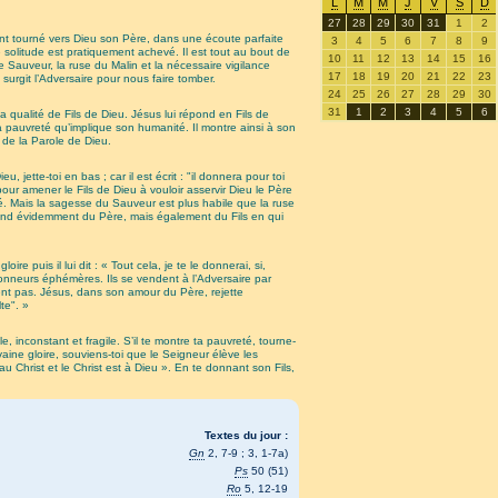
L
M
M
J
V
S
D
27
28
29
30
31
1
2
ent tourné vers Dieu son Père, dans une écoute parfaite
3
4
5
6
7
8
9
 solitude est pratiquement achevé. Il est tout au bout de
10
11
12
13
14
15
16
e Sauveur, la ruse du Malin et la nécessaire vigilance
17
18
19
20
21
22
23
surgit l’Adversaire pour nous faire tomber.
24
25
26
27
28
29
30
31
1
2
3
4
5
6
a qualité de Fils de Dieu. Jésus lui répond en Fils de
a pauvreté qu’implique son humanité. Il montre ainsi à son
 de la Parole de Dieu.
jette-toi en bas ; car il est écrit : "il donnera pour toi
our amener le Fils de Dieu à vouloir asservir Dieu le Père
té. Mais la sagesse du Sauveur est plus habile que la ruse
’entend évidemment du Père, mais également du Fils en qui
re puis il lui dit : « Tout cela, je te le donnerai, si,
nneurs éphémères. Ils se vendent à l’Adversaire par
nent pas. Jésus, dans son amour du Père, rejette
te". »
le, inconstant et fragile. S’il te montre ta pauvreté, tourne-
 vaine gloire, souviens-toi que le Seigneur élève les
s au Christ et le Christ est à Dieu ». En te donnant son Fils,
Textes du jour :
Gn
2, 7-9 ; 3, 1-7a)
Ps
50 (51)
Ro
5, 12-19