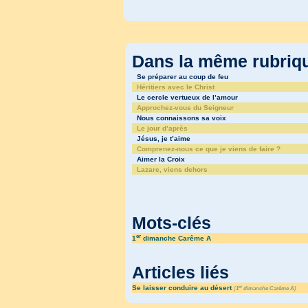
Dans la même rubri
Se préparer au coup de feu
Héritiers avec le Christ
Le cercle vertueux de l’amour
Approchez-vous du Seigneur
Nous connaissons sa voix
Le jour d’après
Jésus, je t’aime
Comprenez-nous ce que je viens de faire ?
Aimer la Croix
Lazare, viens dehors
Mots-clés
er
1
dimanche Carême A
Articles liés
Se laisser conduire au désert
er
(
1
dimanche Carême A
)