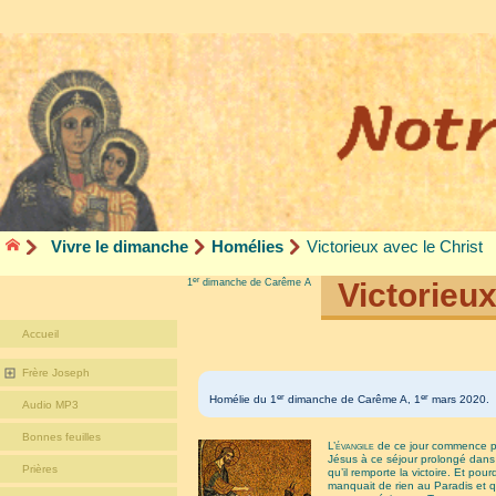
Vivre le dimanche
Homélies
Victorieux avec le Christ
er
1
dimanche de Carême A
Victorieux
Accueil
Frère Joseph
er
er
Homélie du 1
dimanche de Carême A, 1
mars 2020.
Audio MP3
Bonnes feuilles
L’évangile
de ce jour commence par
Jésus à ce séjour prolongé dans l
Prières
qu’il remporte la victoire. Et po
manquait de rien au Paradis et qu