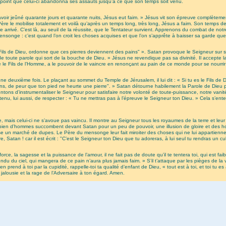
 point que celui-ci abandonna ses assauts jusqu’à ce que son temps soit venu.
 avoir jeûné quarante jours et quarante nuits, Jésus eut faim. » Jésus vit son épreuve complètem
ère le mobilise totalement et voilà qu’après un temps long, très long, Jésus a faim. Son temps de
ue arrivé. C’est là, au seuil de la réussite, que le Tentateur survient. Apprenons du combat de notr
ensonge : c’est quand l’on croit les choses acquises et que l’on s’apprête à baisser sa garde que 
le Fils de Dieu, ordonne que ces pierres deviennent des pains" ». Satan provoque le Seigneur sur s
 toute parole qui sort de la bouche de Dieu. » Jésus ne revendique pas sa divinité. Il accepte l
 le Fils de l’Homme, a le pouvoir de le vaincre en renonçant au pain de ce monde pour se nourrir
euxième fois. Le plaçant au sommet du Temple de Jérusalem, il lui dit : « Si tu es le Fils de Dieu, 
mains, de peur que ton pied ne heurte une pierre". » Satan détourne habilement la Parole de Dieu p
ntons d’instrumentaliser le Seigneur pour satisfaire notre volonté de toute-puissance, notre vani
est tenu, lui aussi, de respecter : « Tu ne mettras pas à l’épreuve le Seigneur ton Dieu. » Cela s
, mais celui-ci ne s’avoue pas vaincu. Il montre au Seigneur tous les royaumes de la terre et leur gloi
bien d’hommes succombent devant Satan pour un peu de pouvoir, une illusion de gloire et des ho
ropose un marché de dupes. Le Père du mensonge leur fait miroiter des choses qui ne lui appartien
Satan ! car il est écrit : "C’est le Seigneur ton Dieu que tu adoreras, à lui seul tu rendras un cul
orce, la sagesse et la puissance de l’amour, il ne fait pas de doute qu’il te tentera toi, qui est faib
escendu du ciel, qui mangera de ce pain n’aura plus jamais faim. » S’il t’attaque par les pièges de la
’en prend à toi par la cupidité, rappelle-toi ta qualité d’enfant de Dieu, « tout est à toi, et toi tu e
a jalousie et la rage de l’Adversaire à ton égard. Amen.