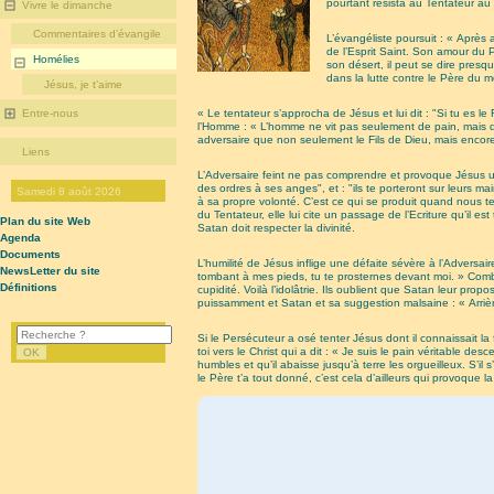
pourtant résista au Tentateur au
Vivre le dimanche
Commentaires d’évangile
L’évangéliste poursuit : « Après
de l’Esprit Saint. Son amour du P
Homélies
son désert, il peut se dire presq
dans la lutte contre le Père du m
Jésus, je t’aime
« Le tentateur s’approcha de Jésus et lui dit : "Si tu es 
Entre-nous
l’Homme : « L’homme ne vit pas seulement de pain, mais de
adversaire que non seulement le Fils de Dieu, mais encore
Liens
L’Adversaire feint ne pas comprendre et provoque Jésus une d
des ordres à ses anges", et : "ils te porteront sur leurs 
Samedi 8 août 2026
à sa propre volonté. C’est ce qui se produit quand nous te
du Tentateur, elle lui cite un passage de l’Ecriture qu’il 
Plan du site Web
Satan doit respecter la divinité.
Agenda
Documents
L’humilité de Jésus inflige une défaite sévère à l’Adversaire
NewsLetter du site
tombant à mes pieds, tu te prosternes devant moi. » Com
Définitions
cupidité. Voilà l’idolâtrie. Ils oublient que Satan leur p
puissamment et Satan et sa suggestion malsaine : « Arrière, 
Si le Persécuteur a osé tenter Jésus dont il connaissait la f
toi vers le Christ qui a dit : « Je suis le pain véritable d
humbles et qu’il abaisse jusqu’à terre les orgueilleux. S’il s
le Père t’a tout donné, c’est cela d’ailleurs qui provoque l