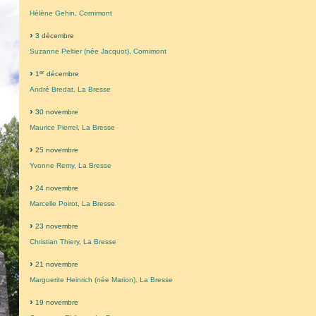
Hélène Gehin, Cornimont
3 décembre
Suzanne Peltier (née Jacquot), Cornimont
er
1
décembre
André Bredat, La Bresse
30 novembre
Maurice Pierrel, La Bresse
25 novembre
Yvonne Remy, La Bresse
24 novembre
Marcelle Poirot, La Bresse
23 novembre
Christian Thiery, La Bresse
21 novembre
Marguerite Heinrich (née Marion), La Bresse
19 novembre