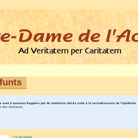
funts
sont à nouveau frappées par de nombreux décès suite à la recrudescence de l’épidémie. N
es des obsèques.
.
8 décembre