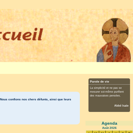
Parole de vie
La simplicité et ne pas se
mesurer soi-même purifient
des mauvaises pensées.
ous confions nos chers défunts, ainsi que leurs
Abbé Isaïe
Agenda
Août
2026