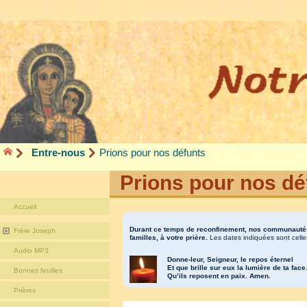
Entre-nous
Prions pour nos défunts
Prions pour nos dé
Accueil
Durant ce temps de reconfinement, nos communautés 
Frère Joseph
familles, à votre prière.
Les dates indiquées sont cell
Audio MP3
Donne-leur, Seigneur, le repos éternel
Et que brille sur eux la lumière de ta face
Bonnes feuilles
Qu’ils reposent en paix. Amen.
Prières