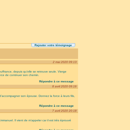
Rajouter votre témoignage
2 mai 2020 09:13
uffrance, depuis qu’elle se retrouve seule. Vierge
 force de continuer son chemin.
Répondre à ce message
8 avril 2020 09:16
d’accompagner son épouse. Donnez la force à leurs fils,
Répondre à ce message
7 avril 2020 20:18
mmanuel. Il vient de m’appeler car il est très éprouvé