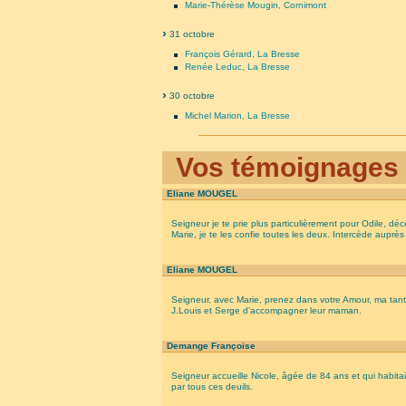
Marie-Thérèse Mougin, Cornimont
31 octobre
François Gérard, La Bresse
Renée Leduc, La Bresse
30 octobre
Michel Marion, La Bresse
Vos témoignages
Eliane MOUGEL
Seigneur je te prie plus particulièrement pour Odile, dé
Marie, je te les confie toutes les deux. Intercède auprès d
Eliane MOUGEL
Seigneur, avec Marie, prenez dans votre Amour, ma tant
J.Louis et Serge d’accompagner leur maman.
Demange Françoise
Seigneur accueille Nicole, âgée de 84 ans et qui habitai
par tous ces deuils.