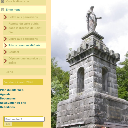
Vivre le dimanche
Entre-nous
Lettre aux paroissiens
Reprise du culte public
dans le diocèse de Saint-
Dié
Lettre aux paroissiens
Prions pour nos défunts
Contact
Déposer une intention de
prière
Liens
Vendredi 7 août 2026
Plan du site Web
Agenda
Documents
NewsLetter du site
Définitions