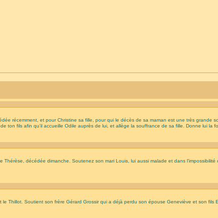
cédée récemment, et pour Christine sa fille, pour qui le décès de sa maman est une très grande so
e ton fils afin qu’il accueille Odile auprès de lui, et allège la souffrance de sa fille. Donne lui la
e Thérèse, décédée dimanche. Soutenez son mari Louis, lui aussi malade et dans l’impossibilité 
t le Thillot. Soutient son frère Gérard Grossir qui a déjà perdu son épouse Geneviève et son fils E