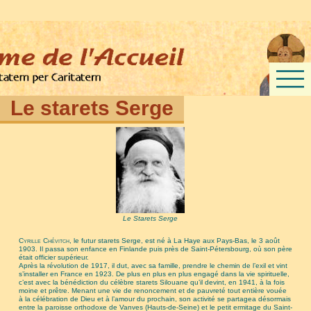
Le starets Serge
Le Starets Serge
Cyrille Chévitch
, le futur starets Serge, est né à La Haye aux Pays-Bas, le 3 août
1903. Il passa son enfance en Finlande puis près de Saint-Pétersbourg, où son père
était officier supérieur.
Après la révolution de 1917, il dut, avec sa famille, prendre le chemin de l’exil et vint
s’installer en France en 1923. De plus en plus en plus engagé dans la vie spirituelle,
c’est avec la bénédiction du célèbre starets Silouane qu’il devint, en 1941, à la fois
moine et prêtre. Menant une vie de renoncement et de pauvreté tout entière vouée
à la célébration de Dieu et à l’amour du prochain, son activité se partagea désormais
entre la paroisse orthodoxe de Vanves (Hauts-de-Seine) et le petit ermitage du Saint-