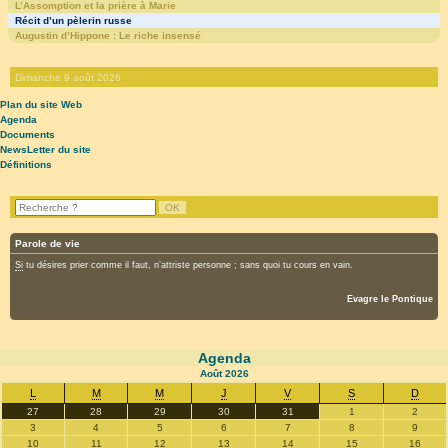
L’Assomption et la prière à Marie
Récit d’un pèlerin russe
Augustin d’Hippone : Le riche insensé
Dimanche 9 août 2026
Plan du site Web
Agenda
Documents
NewsLetter du site
Définitions
Parole de vie
Si
tu désires prier comme il faut, n’attriste personne ; sans quoi tu cours en vain.
Evagre le Pontique
Agenda
Août
2026
L
M
M
J
V
S
D
27
28
29
30
31
1
2
3
4
5
6
7
8
9
10
11
12
13
14
15
16