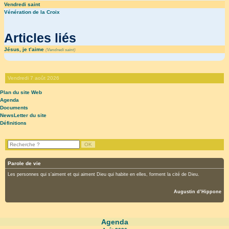
Vendredi saint
Vénération de la Croix
Articles liés
Jésus, je t’aime
(
Vendredi saint
)
Vendredi 7 août 2026
Plan du site Web
Agenda
Documents
NewsLetter du site
Définitions
Parole de vie
Les personnes qui s’aiment et qui aiment Dieu qui habite en elles, forment la cité de Dieu.
Augustin d’Hippone
Agenda