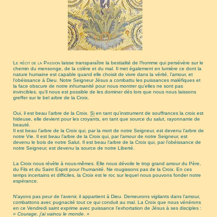
Le récit de la Passion
laisse transparaître la bestialité de l’homme qui persévère sur le
chemin du mensonge, de la colère et du mal. Il met également en lumière ce dont la
nature humaine est capable quand elle choisit de vivre dans la vérité, l’amour, et
l’obéissance à Dieu. Notre Seigneur Jésus a combattu les puissances maléfiques et
la face obscure de notre inhumanité pour nous montrer qu’elles ne sont pas
invincibles, qu’il nous est possible de les dominer dès lors que nous nous laissons
greffer sur le bel arbre de la Croix.
Oui, il est beau l’arbre de la Croix.
Si
en tant qu’instrument de souffrances la croix est
hideuse, elle devient pour les croyants, en tant que source du salut, rayonnante de
beauté.
Il est beau l’arbre de la Croix qui, par la mort de notre Seigneur, est devenu l’arbre de
notre Vie. Il est beau l’arbre de la Croix qui, par l’amour de notre Seigneur, est
devenu le bois de notre Salut. Il est beau l’arbre de la Croix qui, par l’obéissance de
notre Seigneur, est devenu la source de notre Liberté.
La Croix nous révèle à nous-mêmes. Elle nous dévoile le trop grand amour du Père,
du Fils et du Saint Esprit pour l’humanité. Ne rougissons pas de la Croix. En ces
temps incertains et difficiles, la Croix est le roc sur lequel nous pouvons fonder notre
espérance.
N’ayons pas peur de l’avenir, il appartient à Dieu. Demeurons vigilants dans l’amour,
combattons avec pugnacité tout ce qui conduit au mal. La Croix que nous vénérons
en ce Vendredi saint exprime avec puissance l’exhortation de Jésus à ses disciples :
« Courage, j’ai vaincu le monde. »