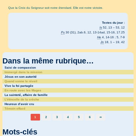
Que la Croix du Seigneur soit notre étendard. Elle est notre victoire.
Textes du jour :
Is
52, 13 – 53, 12
Ps
30 (31), 2ab.6, 12, 13-14ad, 15-16, 17.25
He
4, 14-16 ; 5, 7-9
Jn
18, 1 – 19, 42
Dans la même rubrique…
Saisi de compassion
Immergé dans la mission
Jésus en son autorité
Quand sonne le réveil
Vive la foi partagée
En route avec les Mages
La sainteté, affaire de famille
L’étincelle de la crèche
Heureux d’avoir cru
Témoin effacé
1
2
3
4
5
6
∞
Mots-clés