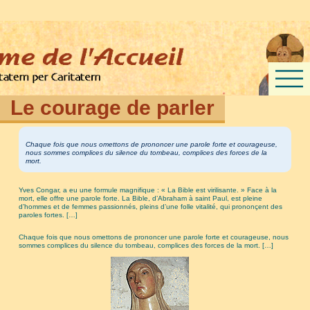
Le courage de parler
Chaque fois que nous omettons de prononcer une parole forte et courageuse,
nous sommes complices du silence du tombeau, complices des forces de la
mort.
Yves Congar, a eu une formule magnifique : « La Bible est virilisante. » Face à la
mort, elle offre une parole forte. La Bible, d’Abraham à saint Paul, est pleine
d’hommes et de femmes passionnés, pleins d’une folle vitalité, qui prononçent des
paroles fortes. […]
Chaque fois que nous omettons de prononcer une parole forte et courageuse, nous
sommes complices du silence du tombeau, complices des forces de la mort. […]