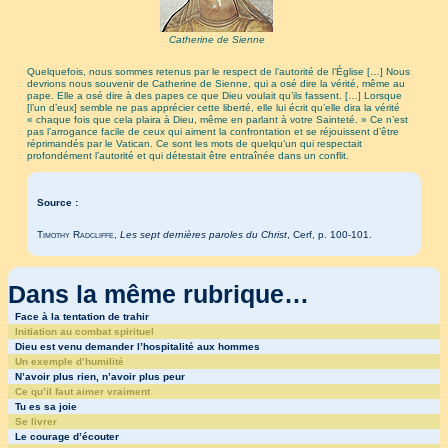
Catherine de Sienne
Quelquefois, nous sommes retenus par le respect de l’autorité de l’Église […] Nous
devrions nous souvenir de Catherine de Sienne, qui a osé dire la vérité, même au
pape. Elle a osé dire à des papes ce que Dieu voulait qu’ils fassent. […] Lorsque
[l’un d’eux] semble ne pas apprécier cette liberté, elle lui écrit qu’elle dira la vérité
« chaque fois que cela plaira à Dieu, même en parlant à votre Sainteté. » Ce n’est
pas l’arrogance facile de ceux qui aiment la confrontation et se réjouissent d’être
réprimandés par le Vatican. Ce sont les mots de quelqu’un qui respectait
profondément l’autorité et qui détestait être entraînée dans un conflit.
Source :
Timothy Radcliffe
,
Les sept dernières paroles du Christ
, Cerf, p. 100-101.
Dans la même rubrique…
Face à la tentation de trahir
Initiation au combat spirituel
Dieu est venu demander l’hospitalité aux hommes
Un exemple d’humilité
N’avoir plus rien, n’avoir plus peur
Ce qu’il faut aimer vraiment
Tu es sa joie
Se livrer
Le courage d’écouter