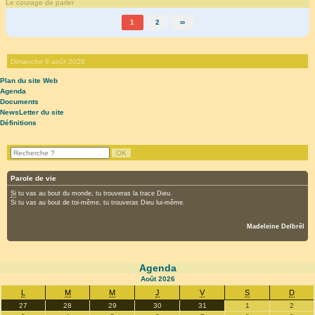
Le courage de parler
1
2
∞
Dimanche 9 août 2026
Plan du site Web
Agenda
Documents
NewsLetter du site
Définitions
Parole de vie
Si
tu vas au bout du monde, tu trouveras la trace Dieu.
Si tu vas au bout de toi-même, tu trouveras Dieu lui-même.
Madeleine Delbrêl
Agenda
Août
2026
L
M
M
J
V
S
D
27
28
29
30
31
1
2