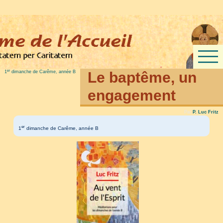
er
1
dimanche de Carême, année B
Le baptême, un
engagement
Par
P. Luc Fritz
er
1
dimanche de Carême, année B