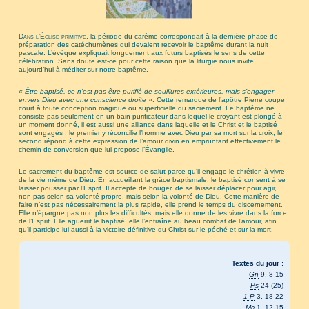
Dans l’Église primitive
, la période du carême correspondait à la dernière phase de
préparation des catéchumènes qui devaient recevoir le baptême durant la nuit
pascale. L’évêque expliquait longuement aux futurs baptisés le sens de cette
célébration. Sans doute est-ce pour cette raison que la liturgie nous invite
aujourd’hui à méditer sur notre baptême.
« Être baptisé, ce n’est pas être purifié de souillures extérieures, mais s’engager
envers Dieu avec une conscience droite »
. Cette remarque de l’apôtre Pierre coupe
court à toute conception magique ou superficielle du sacrement. Le baptême ne
consiste pas seulement en un bain purificateur dans lequel le croyant est plongé à
un moment donné, il est aussi une alliance dans laquelle et le Christ et le baptisé
sont engagés : le premier y réconcilie l’homme avec Dieu par sa mort sur la croix, le
second répond à cette expression de l’amour divin en empruntant effectivement le
chemin de conversion que lui propose l’Évangile.
Le sacrement du baptême est source de salut parce qu’il engage le chrétien à vivre
de la vie même de Dieu. En accueillant la grâce baptismale, le baptisé consent à se
laisser pousser par l’Esprit. Il accepte de bouger, de se laisser déplacer pour agir,
non pas selon sa volonté propre, mais selon la volonté de Dieu. Cette manière de
faire n’est pas nécessairement la plus rapide, elle prend le temps du discernement.
Elle n’épargne pas non plus les difficultés, mais elle donne de les vivre dans la force
de l’Esprit. Elle aguerrit le baptisé, elle l’entraîne au beau combat de l’amour, afin
qu’il participe lui aussi à la victoire définitive du Christ sur le péché et sur la mort.
Textes du jour :
Gn
9, 8-15
Ps
24 (25)
1 P
3, 18-22
Mc
1, 12-15