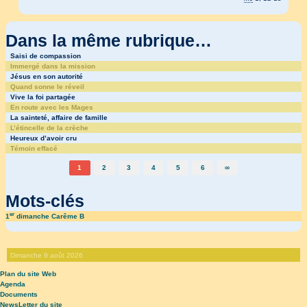
Dans la même rubrique…
Saisi de compassion
Immergé dans la mission
Jésus en son autorité
Quand sonne le réveil
Vive la foi partagée
En route avec les Mages
La sainteté, affaire de famille
L’étincelle de la crèche
Heureux d’avoir cru
Témoin effacé
1
2
3
4
5
6
∞
Mots-clés
er
1
dimanche Carême B
Dimanche 9 août 2026
Plan du site Web
Agenda
Documents
NewsLetter du site