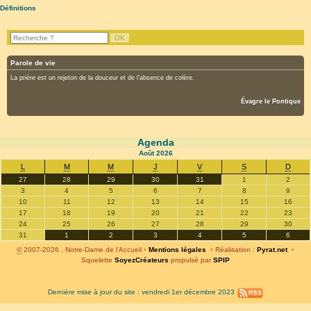
Définitions
Parole de vie
La prière est un rejeton de la douceur et de l’absence de colère.
Évagre le Pontique
Agenda
Août
2026
L
M
M
J
V
S
D
27
28
29
30
31
1
2
3
4
5
6
7
8
9
10
11
12
13
14
15
16
17
18
19
20
21
22
23
24
25
26
27
28
29
30
31
1
2
3
4
5
6
©
2007-2026 , Notre-Dame de l’Accueil
•
Mentions légales
•
Réalisation :
Pyrat.net
•
Squelette
SoyezCréateurs
propulsé par
SPIP
Dernière mise à jour du site : vendredi 1er décembre 2023