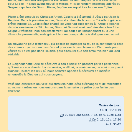
André, l’un des deux disciples du Précurseur, se rend auprès de son frère Simon
pour lui dire : « Nous avons trouvé le Messie. » Ils se rendent ensemble auprès du
Seigneur qui fera de Simon, Pierre, l’apôtre sur lequel il va fonder son Église.
Pierre a été conduit au Christ par André. Celui-ci a été amené à Jésus par Jean le
Baptiste. Dans la première lecture, Samuel authentifie la voix du Très-Haut grâce au
prêtre indigne Éli. Celui-ci était chargé de veiller au culte rendu à l’Arche d’Alliance
dans le sanctuaire de Silo. André, Simon et Samuel sont confortés dans leur foi au
Seigneur véritable, non pas directement, au bout d’un raisonnement ou d’une
démarche personnelle, mais grâce à leur entourage, dans le dialogue avec autrui.
Un croyant ne peut rester seul. Il a besoin de partager sa foi, de la confronter à celle
des autres croyants, non pas d’abord pour savoir des choses sur Dieu, mais pour
vérifier qu’il n’est pas dans l’illusion, pour s’assurer que son amour va bien au Dieu
véritable.
Le Seigneur notre Dieu se découvre à son disciple en passant par les personnes
qu’il met sur son chemin. La discussion, le débat, la controverse, ne sont donc pas à
craindre. Ils sont les lieux où nous sommes appelés à découvrir de manière
renouvelée le Dieu en qui nous croyons.
Voilà une excellente nouvelle qui stimulera notre désir d’échanges et de rencontres
au moment même où nous entrons dans la semaine de prière pour l’unité des
chrétiens.
Textes du jour :
1 S
3, 3b-10.19
Ps
39 (40), 2abc.4ab, 7-8a, 8b-9, 10cd.11cd
1 Co
6, 13c-15a. 17-20
Jn
1, 35-42