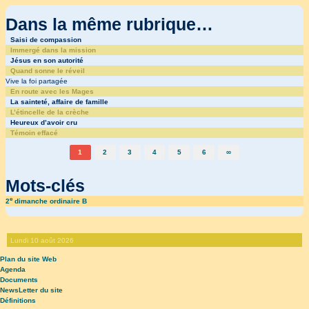
Dans la même rubrique…
Saisi de compassion
Immergé dans la mission
Jésus en son autorité
Quand sonne le réveil
Vive la foi partagée
En route avec les Mages
La sainteté, affaire de famille
L’étincelle de la crèche
Heureux d’avoir cru
Témoin effacé
1
2
3
4
5
6
∞
Mots-clés
e
2
dimanche ordinaire B
Lundi 10 août 2026
Plan du site Web
Agenda
Documents
NewsLetter du site
Définitions