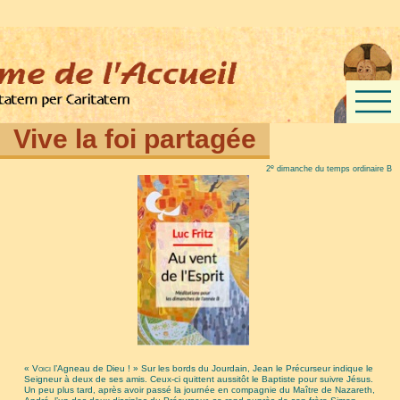
Vive la foi partagée
e
2
dimanche du temps ordinaire B
« Voici
l’Agneau de Dieu ! » Sur les bords du Jourdain, Jean le Précurseur indique le
Seigneur à deux de ses amis. Ceux-ci quittent aussitôt le Baptiste pour suivre Jésus.
Un peu plus tard, après avoir passé la journée en compagnie du Maître de Nazareth,