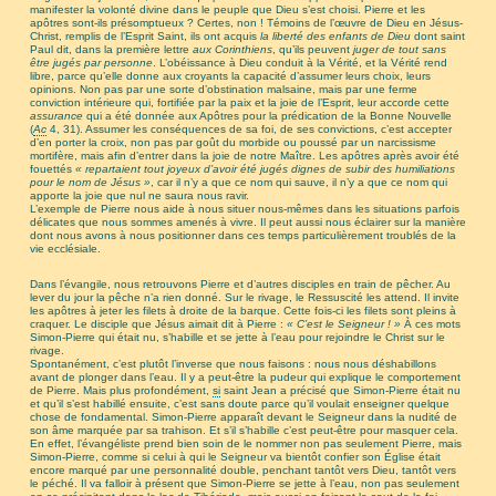
manifester la volonté divine dans le peuple que Dieu s’est choisi. Pierre et les
apôtres sont-ils présomptueux ? Certes, non ! Témoins de l’œuvre de Dieu en Jésus-
Christ, remplis de l’Esprit Saint, ils ont acquis
la liberté des enfants de Dieu
dont saint
Paul dit, dans la première lettre
aux Corinthiens
, qu’ils peuvent
juger de tout sans
être jugés par personne
. L’obéissance à Dieu conduit à la Vérité, et la Vérité rend
libre, parce qu’elle donne aux croyants la capacité d’assumer leurs choix, leurs
opinions. Non pas par une sorte d’obstination malsaine, mais par une ferme
conviction intérieure qui, fortifiée par la paix et la joie de l’Esprit, leur accorde cette
assurance
qui a été donnée aux Apôtres pour la prédication de la Bonne Nouvelle
(
Ac
4, 31). Assumer les conséquences de sa foi, de ses convictions, c’est accepter
d’en porter la croix, non pas par goût du morbide ou poussé par un narcissisme
mortifère, mais afin d’entrer dans la joie de notre Maître. Les apôtres après avoir été
fouettés
« repartaient tout joyeux d’avoir été jugés dignes de subir des humiliations
pour le nom de Jésus »
, car il n’y a que ce nom qui sauve, il n’y a que ce nom qui
apporte la joie que nul ne saura nous ravir.
L’exemple de Pierre nous aide à nous situer nous-mêmes dans les situations parfois
délicates que nous sommes amenés à vivre. Il peut aussi nous éclairer sur la manière
dont nous avons à nous positionner dans ces temps particulièrement troublés de la
vie ecclésiale.
Dans l’évangile, nous retrouvons Pierre et d’autres disciples en train de pêcher. Au
lever du jour la pêche n’a rien donné. Sur le rivage, le Ressuscité les attend. Il invite
les apôtres à jeter les filets à droite de la barque. Cette fois-ci les filets sont pleins à
craquer. Le disciple que Jésus aimait dit à Pierre :
« C’est le Seigneur ! »
À ces mots
Simon-Pierre qui était nu, s’habille et se jette à l’eau pour rejoindre le Christ sur le
rivage.
Spontanément, c’est plutôt l’inverse que nous faisons : nous nous déshabillons
avant de plonger dans l’eau. Il y a peut-être la pudeur qui explique le comportement
de Pierre. Mais plus profondément,
si
saint Jean a précisé que Simon-Pierre était nu
et qu’il s’est habillé ensuite, c’est sans doute parce qu’il voulait enseigner quelque
chose de fondamental. Simon-Pierre apparaît devant le Seigneur dans la nudité de
son âme marquée par sa trahison. Et s’il s’habille c’est peut-être pour masquer cela.
En effet, l’évangéliste prend bien soin de le nommer non pas seulement Pierre, mais
Simon-Pierre, comme si celui à qui le Seigneur va bientôt confier son Église était
encore marqué par une personnalité double, penchant tantôt vers Dieu, tantôt vers
le péché. Il va falloir à présent que Simon-Pierre se jette à l’eau, non pas seulement