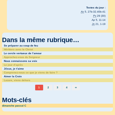
Textes du jour :
Ac
5, 27b-32.40b-41
Ps
29 (30)
Ap
5, 11-14
Jn
21, 1-19
Dans la même rubrique…
Se préparer au coup de feu
Héritiers avec le Christ
Le cercle vertueux de l’amour
Approchez-vous du Seigneur
Nous connaissons sa voix
Le jour d’après
Jésus, je t’aime
Comprenez-nous ce que je viens de faire ?
Aimer la Croix
Lazare, viens dehors
1
2
3
4
∞
Mots-clés
dimanche pascal C