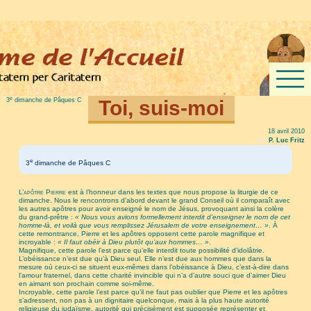
e
3
dimanche de Pâques C
Toi, suis-moi
18 avril 2010
Par
P. Luc Fritz
e
3
dimanche de Pâques C
L’apôtre Pierre
est à l’honneur dans les textes que nous propose la liturgie de ce
dimanche. Nous le rencontrons d’abord devant le grand Conseil où il comparaît avec
les autres apôtres pour avoir enseigné le nom de Jésus, provoquant ainsi la colère
du grand-prêtre :
« Nous vous avions formellement interdit d’enseigner le nom de cet
homme-là, et voilà que vous remplissez Jérusalem de votre enseignement… »
. À
cette remontrance, Pierre et les apôtres opposent cette parole magnifique et
incroyable :
« Il faut obéir à Dieu plutôt qu’aux hommes… »
.
Magnifique, cette parole l’est parce qu’elle interdit toute possibilité d’idolâtrie.
L’obéissance n’est due qu’à Dieu seul. Elle n’est due aux hommes que dans la
mesure où ceux-ci se situent eux-mêmes dans l’obéissance à Dieu, c’est-à-dire dans
l’amour fraternel, dans cette charité invincible qui n’a d’autre souci que d’aimer Dieu
en aimant son prochain comme soi-même.
Incroyable, cette parole l’est parce qu’il ne faut pas oublier que Pierre et les apôtres
s’adressent, non pas à un dignitaire quelconque, mais à la plus haute autorité
religieuse du judaïsme, autorité qui précisément est supposée représenter et