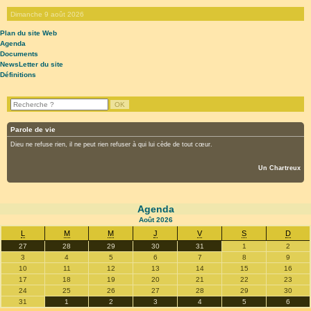
Dimanche 9 août 2026
Plan du site Web
Agenda
Documents
NewsLetter du site
Définitions
Parole de vie
Dieu ne refuse rien, il ne peut rien refuser à qui lui cède de tout cœur.
Un Chartreux
Agenda
Août
2026
L
M
M
J
V
S
D
27
28
29
30
31
1
2
3
4
5
6
7
8
9
10
11
12
13
14
15
16
17
18
19
20
21
22
23
24
25
26
27
28
29
30
31
1
2
3
4
5
6