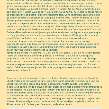
en se précipitant dans le lac de Tibériade, mais aussi en faisant le saut de la foi,
accordant sa confiance pleine et entière, manifestant un amour sans partage, à celui
qu’il a trahi quelques jours plus tôt et avec qui il partage à présent le déjeuner.
À l’issue du repas,
Jésus dit à Simon-Pierre : « Simon, fils de Jean, m’aimes-tu plus
que ceux-ci ? » Simon lui répond « Oui, Seigneur, je t’aime, tu le sais »
. Jésus réitère
sa question une deuxième, puis une troisième fois. Cette répétition agit sur le cœur
de Simon comme le sel agirait sur une plaie encore vive… Simon m’aimes-tu ? Elle
élimine progressivement ce qu’il reste d’amour-propre dans le cœur de Pierre en lui
rappelant sa triple trahison. Elle le débarrasse du vieil homme. Elle fait de lui le roc, la
pierre sur laquelle le Christ bâtit son Église. Elle oblige Simon-Pierre à s’aimer assez
pour se pardonner à lui-même sa trahison, à se redire que l’amour pour le Christ qui
l’habite désormais ne saurait jamais plus être atteint par quoi que ce soit, parce que
ce n’est plus l’amour de ce monde, mais l’amour même du Christ pour le monde et
pour l’Église qui habite son cœur. La vie de Pierre est désormais donnée,
entièrement tournée vers les autres. Le voilà prêt à devenir pasteur, à faire
miséricorde parce qu’il lui a été fait miséricorde, à rechercher la brebis perdue sans
rechigner à la tâche parce le Seigneur l’a recherché sans faiblir quand lui-même
s’était fourvoyé sur les chemins de la trahison.
Jésus lui dit encore :
« Suis-moi »
. C’est un nouvel appel. C’est un nouveau départ.
Pierre est désormais devenu un pêcheur d’hommes. La suite du Christ qui se
propose à Pierre n’est autre que celle de la passion pour l’annonce de l’Évangile.
Pierre le sait. La parole de Jésus n’est pas une invitation, mais un ordre. L’ordre est
répété quelques versets plus loin et il n’admet aucune tergiversation :
« Toi, suis-
moi »
. J’ai donné ma vie, j’ai subi la croix, pour que tu aies l
a vie en abondance
, toi,
maintenant, suis-moi.
Toute vie connaît ses temps d’épreuves fortes. Tout se passe comme si l’appel du
Christ n’était pas recevable en une seule fois par le cœur de l’homme, qu’il faut au
Christ répéter sans cesse son appel jusqu’à briser notre surdité. Ces temps
d’épreuves parfois longs à traverser sont aussi des temps d’approfondissement de la
foi du disciple. Vécus dans la prière, autant que faire se peut, ils sont sources d’un
attachement plus grand à Celui qui nous attire à lui. L’homme qui fait l’expérience de
sa faiblesse, de son péché, découvre dans la lente maturation issue de ses
difficultés que sans Dieu il ne peut rien faire et que la seule chose qui compte c’est
d’aimer. Aimer en dépit du mal qui le touche. Aimer en dépit du péché qui l’affecte.
Aimer parce qu’il n’existe pas d’autre façon de vivre. Amen.