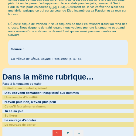
pâtir. Là est la pierre d’achoppement, le scandale pour les juifs, comme dit Saint
Paul, la folie pour les païens (
1 Co
1,23). Autrement dit, la vie chrétienne n’est pas
une idylle, puisque ce qui est au cœur de Dieu incarné est sa Passion et sa mort sur
la croix.
Où est le risque de trahison ? Nous risquons de trahir en refusant d’aller au fond des
choses. Nous risquons de trahir quand nous voulons prendre la tangente et quand
nous rêvons d’une imitation de Jésus-Christ qui ne serait pas une montée au
Calvaire.
Source :
La Pâque de Jésus
, Bayard, Paris 1999, p. 47-48.
Dans la même rubrique…
Face à la tentation de trahir
Initiation au combat spirituel
Dieu est venu demander l’hospitalité aux hommes
Un exemple d’humilité
N’avoir plus rien, n’avoir plus peur
Ce qu’il faut aimer vraiment
Tu es sa joie
Se livrer
Le courage d’écouter
Le courage de parler
1
2
∞