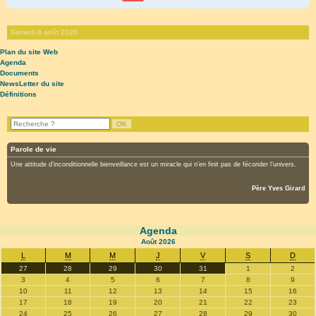
Samedi 8 août 2026
Plan du site Web
Agenda
Documents
NewsLetter du site
Définitions
Parole de vie
Une attitude d’inconditionnelle bienveillance est un miracle qui n’en finit pas de féconder l’univers.
Père Yves Girard
Agenda
Août
2026
L
M
M
J
V
S
D
27
28
29
30
31
1
2
3
4
5
6
7
8
9
10
11
12
13
14
15
16
17
18
19
20
21
22
23
24
25
26
27
28
29
30