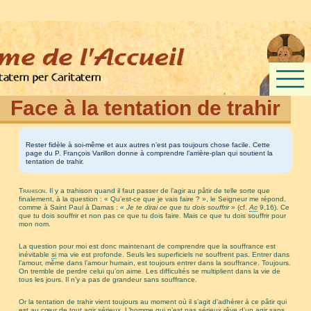
Face à la tentation de trahir
Rester fidèle à soi-même et aux autres n’est pas toujours chose facile. Cette
page du P. François Varillon donne à comprendre l’arrière-plan qui soutient la
tentation de trahir.
Trahison.
Il y a trahison quand il faut passer de l’agir au pâtir de telle sorte que
finalement, à la question : « Qu’est-ce que je vais faire ? », le Seigneur me répond,
comme à Saint Paul à Damas :
« Je te dirai ce que tu dois souffrir »
(cf.
Ac
9,16). Ce
que tu dois souffrir et non pas ce que tu dois faire. Mais ce que tu dois souffrir pour
mon nom.
La question pour moi est donc maintenant de comprendre que la souffrance est
inévitable
si
ma vie est profonde. Seuls les superficiels ne souffrent pas. Entrer dans
l’amour, même dans l’amour humain, est toujours entrer dans la souffrance. Toujours.
On tremble de perdre celui qu’on aime. Les difficultés se multiplient dans la vie de
tous les jours. Il n’y a pas de grandeur sans souffrance.
Or la tentation de trahir vient toujours au moment où il s’agit d’adhérer à ce pâtir qui
est au cœur de tout agir sérieux. L’homme qui n’est pas sérieux rêve d’un agir sans