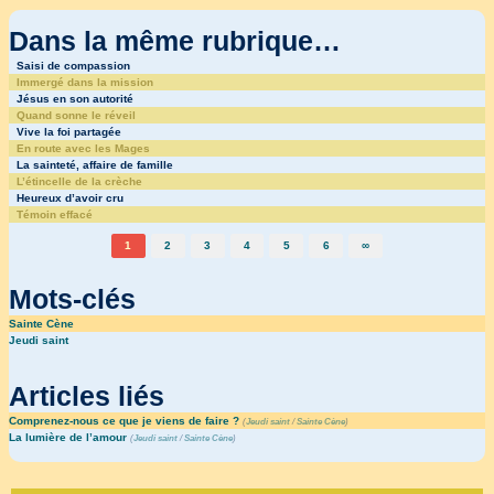
Dans la même rubrique…
Saisi de compassion
Immergé dans la mission
Jésus en son autorité
Quand sonne le réveil
Vive la foi partagée
En route avec les Mages
La sainteté, affaire de famille
L’étincelle de la crèche
Heureux d’avoir cru
Témoin effacé
1
2
3
4
5
6
∞
Mots-clés
Sainte Cène
Jeudi saint
Articles liés
Comprenez-nous ce que je viens de faire ?
(
Jeudi saint
/
Sainte Cène
)
La lumière de l’amour
(
Jeudi saint
/
Sainte Cène
)