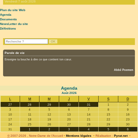
Vendredi 7 août 2026
Plan du site Web
Agenda
Documents
NewsLetter du site
Définitions
Parole de vie
Enseigne ta bouche à dire ce que contient ton cœur.
Abbé Poemen
Agenda
Août
2026
L
M
M
J
V
S
D
27
28
29
30
31
1
2
3
4
5
6
7
8
9
10
11
12
13
14
15
16
17
18
19
20
21
22
23
24
25
26
27
28
29
30
31
1
2
3
4
5
6
©
2007-2026 , Notre-Dame de l’Accueil
•
Mentions légales
•
Réalisation :
Pyrat.net
•