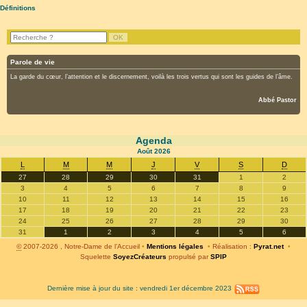
Définitions
Parole de vie
La garde du cœur, l’attention et le discernement, voilà les trois vertus qui sont les guides de l’âme.
Abbé Pastor
Agenda
Août
2026
L
M
M
J
V
S
D
27
28
29
30
31
1
2
3
4
5
6
7
8
9
10
11
12
13
14
15
16
17
18
19
20
21
22
23
24
25
26
27
28
29
30
31
1
2
3
4
5
6
©
2007-2026 , Notre-Dame de l’Accueil
•
Mentions légales
•
Réalisation :
Pyrat.net
•
Squelette
SoyezCréateurs
propulsé par
SPIP
Dernière mise à jour du site : vendredi 1er décembre 2023