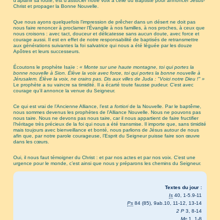
d’aplanir sa route, est d’associer notre voix à celle du Baptiste pour annoncer Jésus-
Christ et propager la Bonne Nouvelle.
Que nous ayons quelquefois l’impression de prêcher dans un désert ne doit pas
nous faire renoncer à proclamer l’Évangile à nos familles, à nos proches, à ceux que
nous croisons : avec tact, douceur et délicatesse sans aucun doute, avec force et
courage aussi. Il est en effet de notre responsabilité de baptisés de retransmettre
aux générations suivantes la foi salvatrice qui nous a été léguée par les douze
Apôtres et leurs successeurs.
Écoutons le prophète Isaïe :
« Monte sur une haute montagne, toi qui portes la
bonne nouvelle à Sion. Élève la voix avec force, toi qui portes la bonne nouvelle à
Jérusalem. Élève la voix, ne crains pas. Dis aux villes de Juda : "Voici notre Dieu !" »
Le prophète a su vaincre sa timidité. Il a écarté toute fausse pudeur. C’est avec
courage qu’il annonce la venue du Seigneur.
Ce qui est vrai de l’Ancienne Alliance, l’est
a fortiori
de la Nouvelle. Par le baptême,
nous sommes devenus les prophètes de l’Alliance Nouvelle. Nous ne pouvons pas
nous taire. Nous ne devons pas nous taire, car il nous appartient de faire fructifier
l’héritage très précieux de la foi qui nous a été transmise. Il importe que, sans timidité
mais toujours avec bienveillance et bonté, nous parlions de Jésus autour de nous
afin que, par notre parole courageuse, l’Esprit du Seigneur puisse faire son œuvre
dans les cœurs.
Oui, il nous faut témoigner du Christ : et par nos actes et par nos voix. C’est une
urgence pour le monde, c’est ainsi que nous y préparons les chemins du Seigneur.
Textes du jour :
Is
40, 1-5.9-11
Ps
84 (85), 9ab.10, 11-12, 13-14
2 P
3, 8-14
Mc
1, 1-8