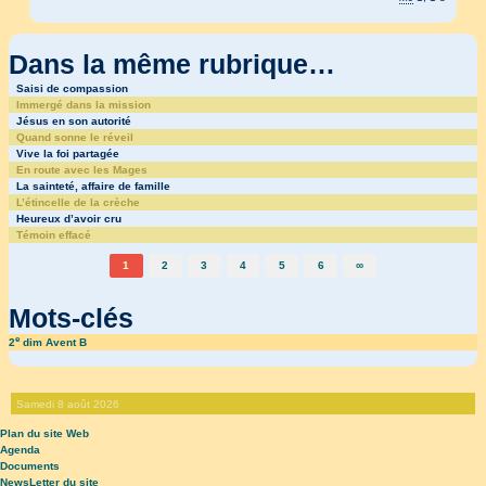
Dans la même rubrique…
Saisi de compassion
Immergé dans la mission
Jésus en son autorité
Quand sonne le réveil
Vive la foi partagée
En route avec les Mages
La sainteté, affaire de famille
L’étincelle de la crèche
Heureux d’avoir cru
Témoin effacé
1
2
3
4
5
6
∞
Mots-clés
e
2
dim Avent B
Samedi 8 août 2026
Plan du site Web
Agenda
Documents
NewsLetter du site