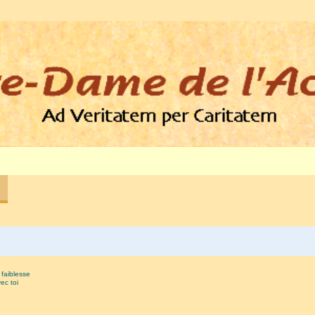
 faiblesse
ec toi