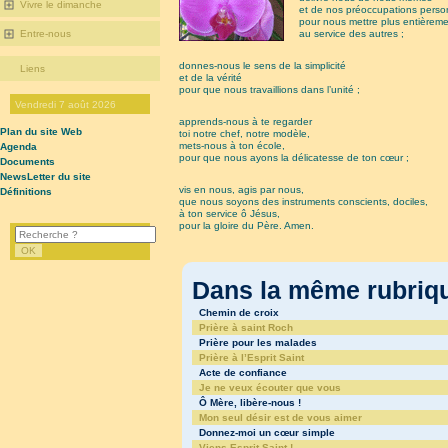
Vivre le dimanche
et de nos préoccupations perso
pour nous mettre plus entièrem
au service des autres ;
Entre-nous
donnes-nous le sens de la simplicité
Liens
et de la vérité
pour que nous travaillions dans l’unité ;
Vendredi 7 août 2026
apprends-nous à te regarder
Plan du site Web
toi notre chef, notre modèle,
mets-nous à ton école,
Agenda
pour que nous ayons la délicatesse de ton cœur ;
Documents
NewsLetter du site
vis en nous, agis par nous,
Définitions
que nous soyons des instruments conscients, dociles,
à ton service ô Jésus,
pour la gloire du Père. Amen.
Dans la même rubri
Chemin de croix
Prière à saint Roch
Prière pour les malades
Prière à l’Esprit Saint
Acte de confiance
Je ne veux écouter que vous
Ô Mère, libère-nous !
Mon seul désir est de vous aimer
Donnez-moi un cœur simple
Viens Esprit Saint !