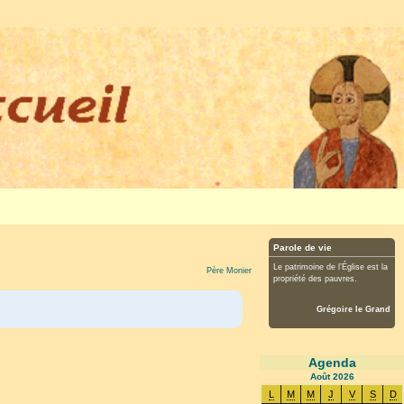
Parole de vie
Le patrimoine de l’Église est la
Père Monier
propriété des pauvres.
Grégoire le Grand
Agenda
Août
2026
L
M
M
J
V
S
D