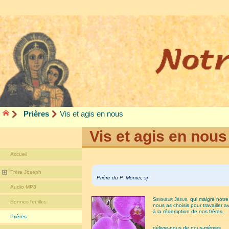
Prières
Vis et agis en nous
Vis et agis en nous
Accueil
Frère Joseph
Prière du P. Monier, sj
Audio MP3
Seigneur Jésus
, qui malgré notre
Bonnes feuilles
nous as choisis pour travailler av
à la rédemption de nos frères,
Prières
délivre-nous de nous-mêmes