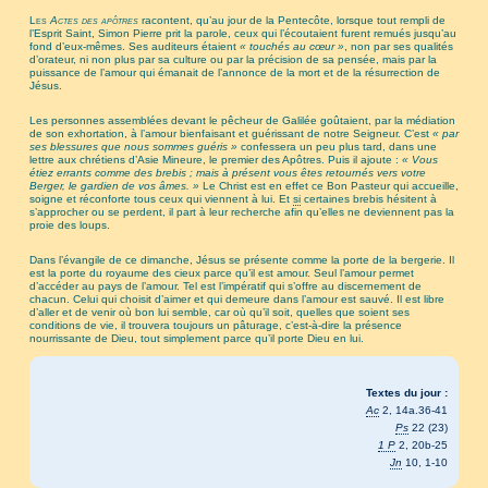
Les
Actes des apôtres
racontent, qu’au jour de la Pentecôte, lorsque tout rempli de
l’Esprit Saint, Simon Pierre prit la parole, ceux qui l’écoutaient furent remués jusqu’au
fond d’eux-mêmes. Ses auditeurs étaient
« touchés au cœur »
, non par ses qualités
d’orateur, ni non plus par sa culture ou par la précision de sa pensée, mais par la
puissance de l’amour qui émanait de l’annonce de la mort et de la résurrection de
Jésus.
Les personnes assemblées devant le pêcheur de Galilée goûtaient, par la médiation
de son exhortation, à l’amour bienfaisant et guérissant de notre Seigneur. C’est
« par
ses blessures que nous sommes guéris »
confessera un peu plus tard, dans une
lettre aux chrétiens d’Asie Mineure, le premier des Apôtres. Puis il ajoute :
« Vous
étiez errants comme des brebis ; mais à présent vous êtes retournés vers votre
Berger, le gardien de vos âmes. »
Le Christ est en effet ce Bon Pasteur qui accueille,
soigne et réconforte tous ceux qui viennent à lui. Et
si
certaines brebis hésitent à
s’approcher ou se perdent, il part à leur recherche afin qu’elles ne deviennent pas la
proie des loups.
Dans l’évangile de ce dimanche, Jésus se présente comme la porte de la bergerie. Il
est la porte du royaume des cieux parce qu’il est amour. Seul l’amour permet
d’accéder au pays de l’amour. Tel est l’impératif qui s’offre au discernement de
chacun. Celui qui choisit d’aimer et qui demeure dans l’amour est sauvé. Il est libre
d’aller et de venir où bon lui semble, car où qu’il soit, quelles que soient ses
conditions de vie, il trouvera toujours un pâturage, c’est-à-dire la présence
nourrissante de Dieu, tout simplement parce qu’il porte Dieu en lui.
Textes du jour :
Ac
2, 14a.36-41
Ps
22 (23)
1 P
2, 20b-25
Jn
10, 1-10