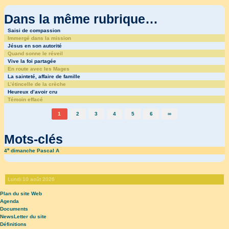
Dans la même rubrique…
Saisi de compassion
Immergé dans la mission
Jésus en son autorité
Quand sonne le réveil
Vive la foi partagée
En route avec les Mages
La sainteté, affaire de famille
L’étincelle de la crèche
Heureux d’avoir cru
Témoin effacé
1
2
3
4
5
6
∞
Mots-clés
e
4
dimanche Pascal A
Lundi 10 août 2026
Plan du site Web
Agenda
Documents
NewsLetter du site
Définitions