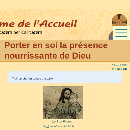
Porter en soi la présence
nourrissante de Dieu
13 avril 2008
Par
P. Luc Fritz
e
4
dimanche du temps pascal A
Le Bon Pasteur
©
Bnf
, ms. éthiopien 389, fol. 1v.