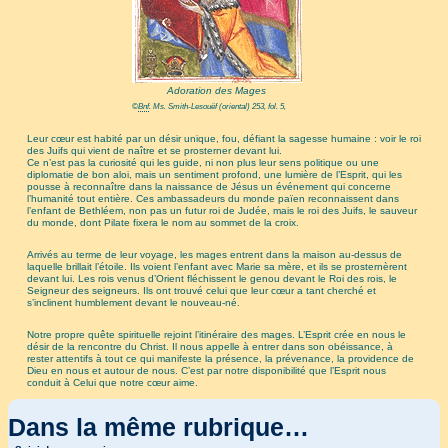
Adoration des Mages
©
Bnf
. Ms. Smith-Lesouëf (oriental) 253, fol. 5,
Leur cœur est habité par un désir unique, fou, défiant la sagesse humaine : voir le roi
des Juifs qui vient de naître et se prosterner devant lui.
Ce n’est pas la curiosité qui les guide, ni non plus leur sens politique ou une
diplomatie de bon aloi, mais un sentiment profond, une lumière de l’Esprit, qui les
pousse à reconnaître dans la naissance de Jésus un événement qui concerne
l’humanité tout entière. Ces ambassadeurs du monde païen reconnaissent dans
l’enfant de Bethléem, non pas un futur roi de Judée, mais le roi des Juifs, le sauveur
du monde, dont Pilate fixera le nom au sommet de la croix.
Arrivés au terme de leur voyage, les mages entrent dans la maison au-dessus de
laquelle brillait l’étoile. Ils voient l’enfant avec Marie sa mère, et ils se prosternèrent
devant lui. Les rois venus d’Orient fléchissent le genou devant le Roi des rois, le
Seigneur des seigneurs. Ils ont trouvé celui que leur cœur a tant cherché et
s’inclinent humblement devant le nouveau-né.
Notre propre quête spirituelle rejoint l’itinéraire des mages. L’Esprit crée en nous le
désir de la rencontre du Christ. Il nous appelle à entrer dans son obéissance, à
rester attentifs à tout ce qui manifeste la présence, la prévenance, la providence de
Dieu en nous et autour de nous. C’est par notre disponibilité que l’Esprit nous
conduit à Celui que notre cœur aime.
Dans la même rubrique…