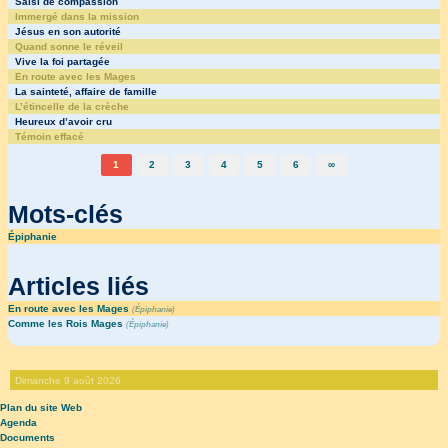
Saisi de compassion
Immergé dans la mission
Jésus en son autorité
Quand sonne le réveil
Vive la foi partagée
En route avec les Mages
La sainteté, affaire de famille
L’étincelle de la crèche
Heureux d’avoir cru
Témoin effacé
1
2
3
4
5
6
∞
Mots-clés
Épiphanie
Articles liés
En route avec les Mages
(
Épiphanie
)
Comme les Rois Mages
(
Épiphanie
)
Dimanche 9 août 2026
Plan du site Web
Agenda
Documents