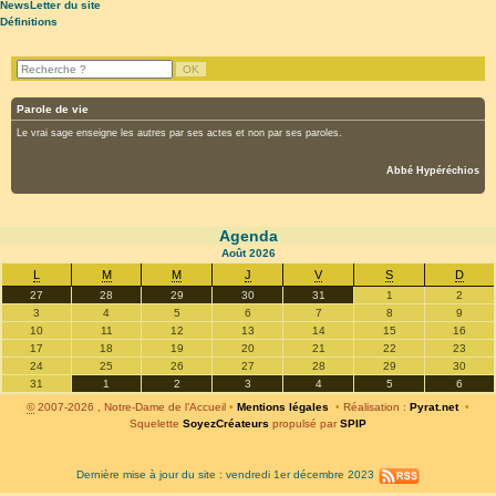
NewsLetter du site
Définitions
Parole de vie
Le vrai sage enseigne les autres par ses actes et non par ses paroles.
Abbé Hypéréchios
Agenda
Août
2026
L
M
M
J
V
S
D
27
28
29
30
31
1
2
3
4
5
6
7
8
9
10
11
12
13
14
15
16
17
18
19
20
21
22
23
24
25
26
27
28
29
30
31
1
2
3
4
5
6
©
2007-2026 , Notre-Dame de l’Accueil
•
Mentions légales
•
Réalisation :
Pyrat.net
•
Squelette
SoyezCréateurs
propulsé par
SPIP
Dernière mise à jour du site : vendredi 1er décembre 2023