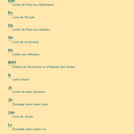
Éph
Lettre de Paul aux Éphésiens
Ex
Livre de l’Exode
Ga
Lettre de Paul aux Galates
Gn
Livre de la Genèse
He
Lettre aux Hébreux
IRHT
Institut de Recherche et d’Histoire des Textes
Is
Livre d’Isaïe
Jc
Lettre de saint Jacques
Jn
Évangile selon saint Jean
Jon
Livre de Jonas
Lc
Évangile selon saint Luc