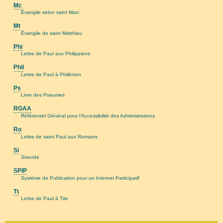
Mc
Évangile selon saint Marc
Mt
Évangile de saint Matthieu
Phi
Lettre de Paul aux Philippiens
Phil
Lettre de Paul à Philémon
Ps
Livre des Psaumes
RGAA
Référentiel Général pour l’Accessibilité des Administrations
Ro
Lettre de saint Paul aux Romains
Si
Siracide
SPIP
Système de Publication pour un Internet Participatif
Tt
Lettre de Paul à Tite