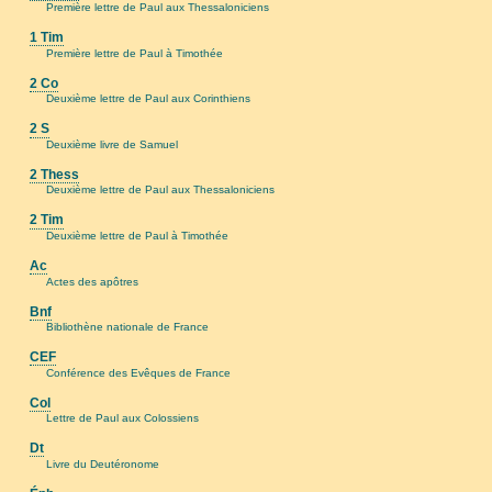
Première lettre de Paul aux Thessaloniciens
1 Tim
Première lettre de Paul à Timothée
2 Co
Deuxième lettre de Paul aux Corinthiens
2 S
Deuxième livre de Samuel
2 Thess
Deuxième lettre de Paul aux Thessaloniciens
2 Tim
Deuxième lettre de Paul à Timothée
Ac
Actes des apôtres
Bnf
Bibliothène nationale de France
CEF
Conférence des Evêques de France
Col
Lettre de Paul aux Colossiens
Dt
Livre du Deutéronome