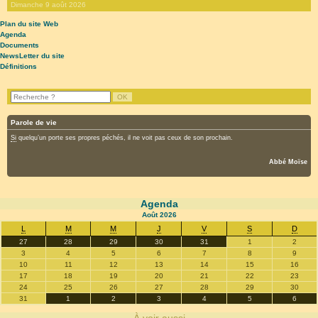
Dimanche 9 août 2026
Plan du site Web
Agenda
Documents
NewsLetter du site
Définitions
Parole de vie
Si
quelqu’un porte ses propres péchés, il ne voit pas ceux de son prochain.
Abbé Moïse
Agenda
Août
2026
L
M
M
J
V
S
D
27
28
29
30
31
1
2
3
4
5
6
7
8
9
10
11
12
13
14
15
16
17
18
19
20
21
22
23
24
25
26
27
28
29
30
31
1
2
3
4
5
6