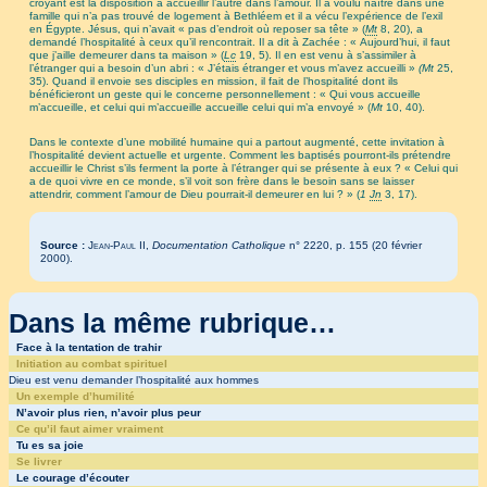
croyant est la disposition à accueillir l’autre dans l’amour. Il a voulu naître dans une
famille qui n’a pas trouvé de logement à Bethléem et il a vécu l’expérience de l’exil
en Égypte. Jésus, qui n’avait « pas d’endroit où reposer sa tête » (
Mt
8, 20), a
demandé l’hospitalité à ceux qu’il rencontrait. Il a dit à Zachée : « Aujourd’hui, il faut
que j’aille demeurer dans ta maison » (
Lc
19, 5). Il en est venu à s’assimiler à
l’étranger qui a besoin d’un abri : « J’étais étranger et vous m’avez accueilli »
(Mt
25,
35). Quand il envoie ses disciples en mission, il fait de l’hospitalité dont ils
bénéficieront un geste qui le concerne personnellement : « Qui vous accueille
m’accueille, et celui qui m’accueille accueille celui qui m’a envoyé » (
Mt
10, 40).
Dans le contexte d’une mobilité humaine qui a partout augmenté, cette invitation à
l’hospitalité devient actuelle et urgente. Comment les baptisés pourront-ils prétendre
accueillir le Christ s’ils ferment la porte à l’étranger qui se présente à eux ? « Celui qui
a de quoi vivre en ce monde, s’il voit son frère dans le besoin sans se laisser
attendrir, comment l’amour de Dieu pourrait-il demeurer en lui ? » (
1
Jn
3, 17).
Source :
Jean-Paul II
,
Documentation Catholique
n° 2220, p. 155 (20 février
2000).
Dans la même rubrique…
Face à la tentation de trahir
Initiation au combat spirituel
Dieu est venu demander l’hospitalité aux hommes
Un exemple d’humilité
N’avoir plus rien, n’avoir plus peur
Ce qu’il faut aimer vraiment
Tu es sa joie
Se livrer
Le courage d’écouter