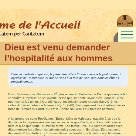
Dieu est venu demander
l’hospitalité aux hommes
Dans la méditation qui suit, le pape Jean-Paul II nous ouvre à la profondeur du
mystère de l’Incarnation et donne sens à la fête de Noël que nous célébrons
prochainement.
Dans l’événement de l’Incarnation
, l’Église reconnaît l’initiative de Dieu « qui nous a fait
connaître le mystère de sa volonté, selon que sa bonté l’avait prévu dans le Christ,
pour mener les temps à leur plénitude, récapituler toutes choses dans le Christ,
celles du ciel et celles de la terre » (
Ep
1, 9-10). L’engagement des chrétiens tire sa
force de l’amour du Christ, qui est la Bonne Nouvelle pour tous les hommes.
À la lumière de cette Révélation, l’Église, Mère et Maîtresse, travaille à ce que la
dignité de toute personne soit respectée, à ce que l’immigré soit accueilli comme un
frère et à ce que toute l’humanité forme une famille unie, qui sache valoriser avec
discernement les différentes cultures qui la composent. En Jésus, Dieu est venu
demander l’hospitalité aux hommes. Aussi déclare-t-il que la vertu caractéristique du