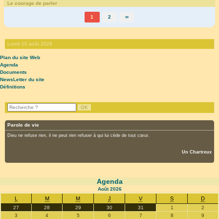
Le courage de parler
1
2
∞
Lundi 10 août 2026
Plan du site Web
Agenda
Documents
NewsLetter du site
Définitions
Parole de vie
Dieu ne refuse rien, il ne peut rien refuser à qui lui cède de tout cœur.
Un Chartreux
Agenda
Août
2026
L
M
M
J
V
S
D
27
28
29
30
31
1
2
3
4
5
6
7
8
9