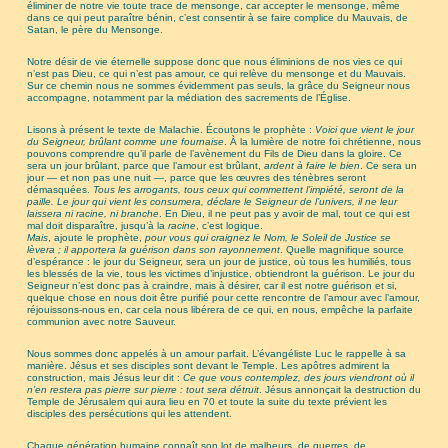
éliminer de notre vie toute trace de mensonge, car accepter le mensonge, même
dans ce qui peut paraître bénin, c’est consentir à se faire complice du Mauvais, de
Satan, le père du Mensonge.
Notre désir de vie éternelle suppose donc que nous éliminions de nos vies ce qui
n’est pas Dieu, ce qui n’est pas amour, ce qui relève du mensonge et du Mauvais.
Sur ce chemin nous ne sommes évidemment pas seuls, la grâce du Seigneur nous
accompagne, notamment par la médiation des sacrements de l’Église.
Lisons à présent le texte de Malachie. Écoutons le prophète :
Voici que vient le jour
du Seigneur, brûlant comme une fournaise
. À la lumière de notre foi chrétienne, nous
pouvons comprendre qu’il parle de l’avènement du Fils de Dieu dans la gloire. Ce
sera un jour brûlant, parce que l’amour est brûlant,
ardent à faire le bien
. Ce sera un
jour — et non pas une nuit —, parce que les œuvres des ténèbres seront
démasquées.
Tous les arrogants, tous ceux qui commettent l’impiété, seront de la
paille. Le jour qui vient les consumera, déclare le Seigneur de l’univers, il ne leur
laissera ni racine, ni branche
. En Dieu, il ne peut pas y avoir de mal, tout ce qui est
mal doit disparaître, jusqu’à la
racine
, c’est logique.
Mais
, ajoute le prophète,
pour vous qui craignez le Nom, le Soleil de Justice se
lèvera ; il apportera la guérison dans son rayonnement
. Quelle magnifique source
d’espérance : le jour du Seigneur, sera un jour de justice, où tous les humiliés, tous
les blessés de la vie, tous les victimes d’injustice, obtiendront la guérison. Le jour du
Seigneur n’est donc pas à craindre, mais à désirer, car il est notre guérison et si,
quelque chose en nous doit être purifié pour cette rencontre de l’amour avec l’amour,
réjouissons-nous en, car cela nous libérera de ce qui, en nous, empêche la parfaite
communion avec notre Sauveur.
Nous sommes donc appelés à un amour parfait. L’évangéliste Luc le rappelle à sa
manière. Jésus et ses disciples sont devant le Temple. Les apôtres admirent la
construction, mais Jésus leur dit :
Ce que vous contemplez, des jours viendront où il
n’en restera pas pierre sur pierre : tout sera détruit
. Jésus annonçait la destruction du
Temple de Jérusalem qui aura lieu en 70 et toute la suite du texte prévient les
disciples des persécutions qui les attendent.
Chaque génération humaine connaît son lot de malheurs, de guerres, de