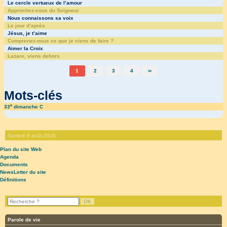
Le cercle vertueux de l’amour
Approchez-vous du Seigneur
Nous connaissons sa voix
Le jour d’après
Jésus, je t’aime
Comprenez-nous ce que je viens de faire ?
Aimer la Croix
Lazare, viens dehors
1
2
3
4
∞
Mots-clés
e
33
dimanche C
Samedi 8 août 2026
Plan du site Web
Agenda
Documents
NewsLetter du site
Définitions
Parole de vie