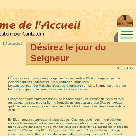
e
33
dimanche C
Désirez le jour du
Seigneur
Par
P. Luc Fritz
L’Évangile de ce jour
sonne étrangement à nos oreilles. C’est un déploiement de
violences qui peut susciter en nous troubles et angoisses.
Le texte du prophète Malachie n’est pas réjouissant non plus. Il annonce un jour de
feu, un jour qui consumera tout ce qui doit être consumé.
Essayons de faire nôtre ces textes, de les accueillir au plus intime de nous-mêmes,
en repartant du cœur de la Bonne Nouvelle qui nous assure que
Dieu est amour
,
qu’il n’a d’autre désir que de faire advenir tous les hommes à la connaissance de la
vérité.
En Dieu, amour et vérité sont indissociables. C’est pourquoi nous — qui désirons
vivre de la vie même de Dieu —, nous sommes appelés à un amour toujours plus
grand, à vivre dans la vérité de manière toujours plus profonde. Disons les choses de
manière différente : en Dieu, il n’y a pas de mensonge. Par conséquent,
si
nous
voulons vivre avec Dieu, c’est-à-dire si nous désirons conquérir le ciel, il nous faut