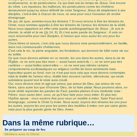
soulèvements, et de persécutions. Ce qui était vrai du temps de Jésus, l’est encore
du nôtre. Les injustices, les malheurs, les persécutions contre les chrétiens
demeureront jusqu’au retour définitif de notre Seigneur. Jésus dit simplement à ses
disciples, c’est-à-dire à chacun de nous,
ce sera pour vous l’occasion de rendre
témoignage
.
De qui, de quoi, sommes-nous les témoins ? Si nous tenons à être les témoins du
Christ, nous sommes appelés à être les témoins de l’amour, les témoins de la vérité.
Nous nous rappelons en effet cette parole autobiographique de Jésus :
Je suis le
chemin, la vérité et la vie
(
Jn
14, 6). Et c’est autre parole du Seigneur :
À cela on
vous reconnaîtra pour mes disciples, à l’amour que vous aurez les uns pour les
autres
.
Chers frères et soeurs, c’est cela que nous devons vivre personnellement, en famille,
dans nos communautés chrétiennes.
C’est cela le roc, la pierre angulaire, les fondations, qui donnent de bâtir notre vie sur
du solide.
Ce que nous devons admirer en ce monde, les uns dans les autres, dans la vie de
l’Église, ce ne sont pas des murs — aussi hauts soient-ils —, ce ne sont pas des
carrières — aussi belles soient-elles —, ce ne sont pas mêmes certains
comportements ecclésiastiques ou religieux confits de bons sentiments mais
hypocrites quant au fond, non ce n’est pas tous cela que nous devons contempler,
mais la réalité de l’amour vécu, réalité bien souvent cachée, silencieuse, qui seule
subsistera quand tout le reste aura croulé.
Oui, nous devons vivre et agir par amour, par amour de Dieu, par amour de nos
frères, sans autre but que d’honorer Dieu, de lui faire plaisir. Nous pourrons alors, en
toute vérité reprendre les paroles de Paul, paroles pleines d’une modestie vraie :
Frères, vous savez bien, vous, ce qu’il faut faire pour nous imiter
. Et plus loin,
l’Apôtre ajoute :
nous voulons être pour vous un modèle à imiter
. Saint Paul rend
témoignage, comme le Christ l’y invite. Nous aussi, soyons des témoins les uns pour
les autres, soyons les uns pour les autres des modèles à imiter, non par vaine gloire,
mais pour la plus grande gloire de Dieu. Amen.
Dans la même rubrique…
Se préparer au coup de feu
Héritiers avec le Christ