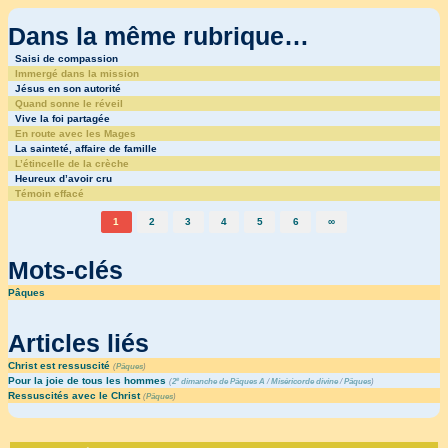
Dans la même rubrique…
Saisi de compassion
Immergé dans la mission
Jésus en son autorité
Quand sonne le réveil
Vive la foi partagée
En route avec les Mages
La sainteté, affaire de famille
L’étincelle de la crèche
Heureux d’avoir cru
Témoin effacé
1
2
3
4
5
6
∞
Mots-clés
Pâques
Articles liés
Christ est ressuscité
(
Pâques
)
Pour la joie de tous les hommes
e
(
2
dimanche de Pâques A
/
Miséricorde divine
/
Pâques
)
Ressuscités avec le Christ
(
Pâques
)