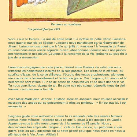
Femmes au tombeau
Evangéliaire Egberti (vers 985)
Voici la nuit de Pâques !
La nuit de notre salut ! La victoire de notre Christ. Laissons-
nous gagner par joie de l’Église ! Laissons-nous transfigurer par la résurrection de
Jésus ! Laissons-nous guérir par la Vie qui jaillit du tombeau ! À l’exemple de Pierre,
courons nous aussi vers le sépulcre ouvert, abandonnant derrière nous nos peines,
nos tristesses et nos pleurs. Courons à la rencontre de la Vie, goûtons au plus tôt la
joie de la résurrection.
Laissons-nous gagner par cette joie en faisant nôtre l’histoire du salut que nous
retracent les nombreuses lectures de la Nuit pascale. Les récits de la création, du
sacrifice d’Isaac, de la sortie d’Égypte, l’écoute des textes prophétiques, plongent
nos cœurs dans l’émerveillement et l’action de grâce. Oui, Seigneur, ton amour et ta
miséricorde sont infinis. Tu n’as de cesse de nous relever et de nous donner la vie.
Tu nous veux libres, vivants de toi. En cette nuit très sainte, dépouille-nous du vieil
homme, conduis-nous à ton Fils.
Avec Marie-Madeleine, Jeanne, et Marie, mère de Jacques, nous voulons accueillir le
message des anges qui se présentèrent à elles au tombeau : « Il n’est pas ici, il est
ressuscité. »
Seigneur guide notre recherche comme tu as réorienté celle des saintes femmes.
Stimule notre mémoire. Rappelle-nous ce que tu disais à tes disciples en Galilée.
Apprends-nous à relire notre propre vie à la lumière de l’Évangile. Nous y
découvrirons ton empreinte, Seigneur : celle du Dieu de vie, qui pardonne et qui
guérit, celle du Dieu qui prend sur lui notre péché pour que nous ayons en nous la
plénitude de la Vie. Amen. Alléluia !