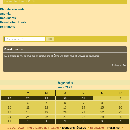
Dimanche 9 août 2026
Plan du site Web
Agenda
Documents
NewsLetter du site
Définitions
Parole de vie
La simplicité et ne pas se mesurer soi-même purifient des mauvaises pensées.
Abbé Isaïe
Agenda
Août
2026
L
M
M
J
V
S
D
27
28
29
30
31
1
2
3
4
5
6
7
8
9
10
11
12
13
14
15
16
17
18
19
20
21
22
23
24
25
26
27
28
29
30
31
1
2
3
4
5
6
©
2007-2026 , Notre-Dame de l’Accueil
•
Mentions légales
•
Réalisation :
Pyrat.net
•