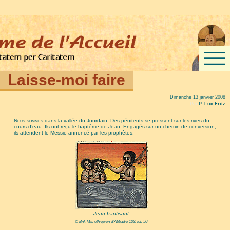
Laisse-moi faire
Dimanche 13 janvier 2008
Par
P. Luc Fritz
Nous sommes
dans la vallée du Jourdain. Des pénitents se pressent sur les rives du
cours d’eau. Ils ont reçu le baptême de Jean. Engagés sur un chemin de conversion,
ils attendent le Messie annoncé par les prophètes.
Jean baptisant
©
Bnf
. Ms. éthiopien d’Abbadie 102, fol. 50