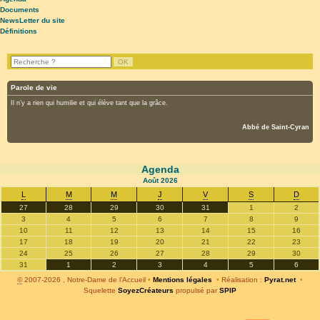
Documents
NewsLetter du site
Définitions
Parole de vie
Il n’y a rien qui humilie et qui élève tant que la grâce.
Abbé de Saint-Cyran
Agenda
Août
2026
L
M
M
J
V
S
D
27
28
29
30
31
1
2
3
4
5
6
7
8
9
10
11
12
13
14
15
16
17
18
19
20
21
22
23
24
25
26
27
28
29
30
31
1
2
3
4
5
6
©
2007-2026 , Notre-Dame de l’Accueil
•
Mentions légales
•
Réalisation :
Pyrat.net
•
Squelette
SoyezCréateurs
propulsé par
SPIP