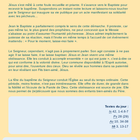
Jésus s’est mêlé à cette foule recueillie et priante. Il s’avance vers le Baptiste pour
recevoir le baptême. Suspendons un instant notre lecture et laissons-nous toucher
par le Seigneur qui inaugure sa vie publique par un acte manifestant sa solidarité
avec les pécheurs…
Jean le Baptiste a parfaitement compris le sens de cette démarche. Il proteste, car
pas même lui, le plus grand des prophètes, ne peut concevoir que le Messie
s’abaisse au point d’assumer l’humanité pécheresse. Jésus admet implicitement la
justesse de sa réaction, mais il l’invite en même temps à l’accueil de cet événement
inattendu : « Pour le moment, laisse-moi faire ».
Le Seigneur, cependant, n’agit pas à proprement parler. Son agir consiste à ne pas
agir. Il se laisse faire, il se laisse baptiser. Jésus et Jean vivent une même
obéissance. Elle les conduit à accomplir ensemble « ce qui est juste », c’est-à-dire ce
qui est conforme à la volonté divine. Leur commune disponibilité à l’Esprit autorise,
pour ainsi dire, l’ouverture des cieux. Dieu se révèle aux hommes dans sa paternité
en leur révélant son Fils bien-aimé, Jésus.
La fête du baptême du Seigneur conduit l’Église au seuil du temps ordinaire. Cette
période, moins festive, n’est pas inintéressante. Elle offre de durer, de grandir dans
la fidélité et l’écoute de la Parole de Dieu. Cette obéissance est source de joie. Elle
nous permet de (re)découvrir que nous sommes des enfants bien-aimés du Père.
Textes du jour :
Is
42, 1-4.6-7
Ps
28 (29)
Ac
10, 34-38
Mt
3, 13-17