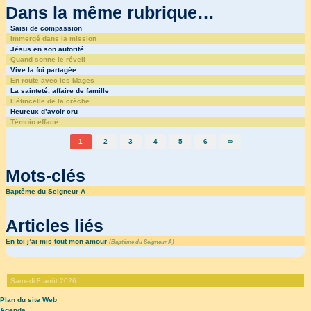
Dans la même rubrique…
Saisi de compassion
Immergé dans la mission
Jésus en son autorité
Quand sonne le réveil
Vive la foi partagée
En route avec les Mages
La sainteté, affaire de famille
L’étincelle de la crèche
Heureux d’avoir cru
Témoin effacé
1
2
3
4
5
6
∞
Mots-clés
Baptême du Seigneur A
Articles liés
En toi j’ai mis tout mon amour
(
Baptême du Seigneur A
)
Samedi 8 août 2026
Plan du site Web
Agenda