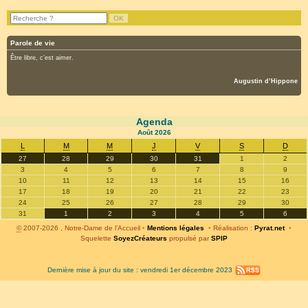
Parole de vie
Être libre, c’est aimer.
Augustin d’Hippone
Agenda
Août
2026
L
M
M
J
V
S
D
27
28
29
30
31
1
2
3
4
5
6
7
8
9
10
11
12
13
14
15
16
17
18
19
20
21
22
23
24
25
26
27
28
29
30
31
1
2
3
4
5
6
©
2007-2026 , Notre-Dame de l’Accueil
•
Mentions légales
•
Réalisation :
Pyrat.net
•
Squelette
SoyezCréateurs
propulsé par
SPIP
Dernière mise à jour du site : vendredi 1er décembre 2023