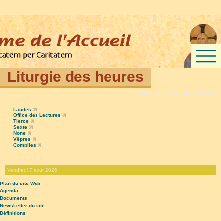
Liturgie des heures
Publié le mercredi 1er septembre 2010
Laudes
Office des Lectures
Tierce
Sexte
None
Vêpres
Complies
Vendredi 7 août 2026
Plan du site Web
Agenda
Documents
NewsLetter du site
Définitions