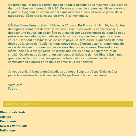
Ce dimanche, et tous les dimanches pendant la période de confinement, les cloches
de nos églises sonneront à 10 h 30. Ce sera une manière, pour les fidèles, de vivre
le jour du Seigneur en communion les uns avec les autres, et avec le prêtre de la
paroisse qui célébrera la messe en privé à ce moment-là.
L’Église fêtera l’Annonciation à Marie, le 25 mars. En France, à 19 h 30, les cloches
des églises sonneront durant 10 minutes. Chacun est invité, à ce moment-là, à
déposer une bougie sur sa fenêtre pour manifester sa communion de pensée et de
prière avec les défunts, les malades et leurs proches, avec les soignants et tous
ceux qui rendent possible la vie de notre pays. Ce sera aussi l’expression de notre
désir que la sortie de l’épidémie nous trouve plus déterminés aux changements de
mode de vie que nous savons nécessaires depuis des années. Demandons en
même temps à la Vierge Marie de remplir nos cœurs de foi, d’espérance et de
charité. Qu’elle nous obtienne, en ces temps difficiles, le don de l’Esprit-Saint pour
que nous sachions trouver les gestes de fraternité qui fortifieront les liens de
communion et d’amour entre nous et entre tous les hommes.
Je vous confie à l’amour miséricordieux de notre Seigneur Jésus-Christ et à la
protection maternelle de la très sainte Vierge Marie. Gardez confiance,
Votre curé,
P. Luc
Vendredi 7 août 2026
Plan du site Web
Agenda
Documents
NewsLetter du site
Définitions