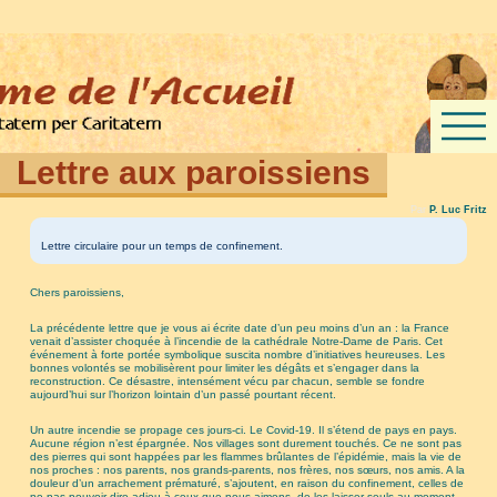
Lettre aux paroissiens
Par
P. Luc Fritz
Lettre circulaire pour un temps de confinement.
Chers paroissiens,
La précédente lettre que je vous ai écrite date d’un peu moins d’un an : la France
venait d’assister choquée à l’incendie de la cathédrale Notre-Dame de Paris. Cet
événement à forte portée symbolique suscita nombre d’initiatives heureuses. Les
bonnes volontés se mobilisèrent pour limiter les dégâts et s’engager dans la
reconstruction. Ce désastre, intensément vécu par chacun, semble se fondre
aujourd’hui sur l’horizon lointain d’un passé pourtant récent.
Un autre incendie se propage ces jours-ci. Le Covid-19. Il s’étend de pays en pays.
Aucune région n’est épargnée. Nos villages sont durement touchés. Ce ne sont pas
des pierres qui sont happées par les flammes brûlantes de l’épidémie, mais la vie de
nos proches : nos parents, nos grands-parents, nos frères, nos sœurs, nos amis. A la
douleur d’un arrachement prématuré, s’ajoutent, en raison du confinement, celles de
ne pas pouvoir dire adieu à ceux que nous aimons, de les laisser seuls au moment