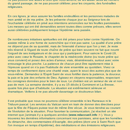
du grand passage, de ne pas pouvoir célébrer, pour les croyants, des funérailles
religieuses.
En ces lignes, je veux assurer les familles endeuillées et les personnes malades de
mon amitié et de ma prière. Je les présente chaque jour au Seigneur lors de
l’eucharistie célébrée en privé aux intentions annoncées sur les feuilles paroissiales.
Les messes qui ont été demandées seront toutes dites comme prévues, elles seront
aussi célébrées publiquement lorsque l’épidémie sera passée.
De nombreuses initiatives spirituelles ont été prises pour lutter contre l’épidémie. On
assiste même à une forme de surenchère qui n’est pas saine. La qualité d’une prière
ne dépend pas de sa quantité, mais de l’intensité d’amour que l’on y met. Je reste
très réservé à l’égard de toute chaîne de prière qui bien souvent ne fait que nourrir
l’orgueil de ses instigateurs et de ceux qui y participent. Pour vaincre le Covid-19,
priez avec cœur le Rosaire, le chapelet de la miséricorde divine (ou toute prière qui
vous convient) et posez des actes d’amour, vrais, désintéressés, surtout avec votre
entourage le plus proche. La patience de chacun peut être rapidement mise à
l’épreuve quand on n’a pas l’habitude de vivre ensemble au quotidien. Vivez ce
temps de confinement dans une charité vraie, ayant le souci des autres plus que de
vous-même. Demandez à l’Esprit Saint de vous fortifier dans la patience, la douceur,
la paix et la joie des enfants de Dieu. Agissez en citoyens responsables, respectant
les consignes données pour le bien de tous. Le chrétien est un semeur de vie et non
pas de mort. La semaine dernière, il y a eu 15 décès à Cornimont et La Bresse,
quatre fois plus que d’habitude. La situation est extrêmement sérieuse et
dramatique. Veillons à ne pas alourdir davantage ce douloureux bilan.
Il est probable que nous ne pourrons célébrer ensemble ni les Rameaux ni le
Triduum pascal. Les services du Vatican sont en train de donner des directives pour
que la fête de Pâques puisse tout de même être vécue. Je vous tiendrai au courant
de l’évolution de la situation. Pour favoriser la communication, j’ai réactivé un site
internet que j’animais il y a quelques années (
www.ndaccueil.info
). Vous y
trouverez les dernières informations concernant nos paroisses, ainsi que les homélies
du dimanche, des commentaires d’évangile, des prières (dont une à Saint Roch que
l’on invoque en temps d’épidémie), des méditations et des émissions religieuses.