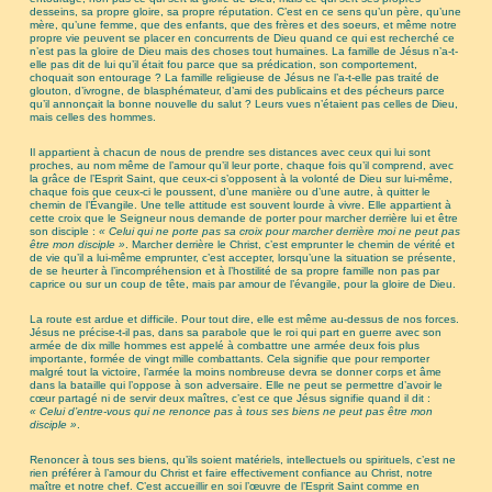
desseins, sa propre gloire, sa propre réputation. C’est en ce sens qu’un père, qu’une
mère, qu’une femme, que des enfants, que des frères et des soeurs, et même notre
propre vie peuvent se placer en concurrents de Dieu quand ce qui est recherché ce
n’est pas la gloire de Dieu mais des choses tout humaines. La famille de Jésus n’a-t-
elle pas dit de lui qu’il était fou parce que sa prédication, son comportement,
choquait son entourage ? La famille religieuse de Jésus ne l’a-t-elle pas traité de
glouton, d’ivrogne, de blasphémateur, d’ami des publicains et des pécheurs parce
qu’il annonçait la bonne nouvelle du salut ? Leurs vues n’étaient pas celles de Dieu,
mais celles des hommes.
Il appartient à chacun de nous de prendre ses distances avec ceux qui lui sont
proches, au nom même de l’amour qu’il leur porte, chaque fois qu’il comprend, avec
la grâce de l’Esprit Saint, que ceux-ci s’opposent à la volonté de Dieu sur lui-même,
chaque fois que ceux-ci le poussent, d’une manière ou d’une autre, à quitter le
chemin de l’Évangile. Une telle attitude est souvent lourde à vivre. Elle appartient à
cette croix que le Seigneur nous demande de porter pour marcher derrière lui et être
son disciple :
« Celui qui ne porte pas sa croix pour marcher derrière moi ne peut pas
être mon disciple »
. Marcher derrière le Christ, c’est emprunter le chemin de vérité et
de vie qu’il a lui-même emprunter, c’est accepter, lorsqu’une la situation se présente,
de se heurter à l’incompréhension et à l’hostilité de sa propre famille non pas par
caprice ou sur un coup de tête, mais par amour de l’évangile, pour la gloire de Dieu.
La route est ardue et difficile. Pour tout dire, elle est même au-dessus de nos forces.
Jésus ne précise-t-il pas, dans sa parabole que le roi qui part en guerre avec son
armée de dix mille hommes est appelé à combattre une armée deux fois plus
importante, formée de vingt mille combattants. Cela signifie que pour remporter
malgré tout la victoire, l’armée la moins nombreuse devra se donner corps et âme
dans la bataille qui l’oppose à son adversaire. Elle ne peut se permettre d’avoir le
cœur partagé ni de servir deux maîtres, c’est ce que Jésus signifie quand il dit :
« Celui d’entre-vous qui ne renonce pas à tous ses biens ne peut pas être mon
disciple »
.
Renoncer à tous ses biens, qu’ils soient matériels, intellectuels ou spirituels, c’est ne
rien préférer à l’amour du Christ et faire effectivement confiance au Christ, notre
maître et notre chef. C’est accueillir en soi l’œuvre de l’Esprit Saint comme en