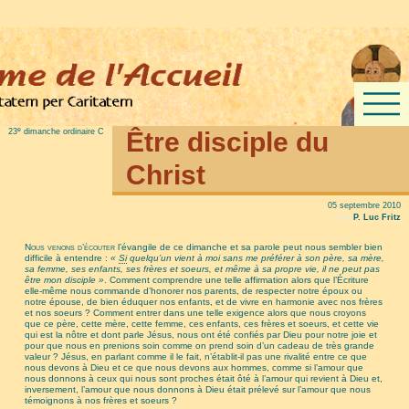
e
23
dimanche ordinaire C
Être disciple du
Christ
05 septembre 2010
Par
P. Luc Fritz
Nous venons d’écouter
l’évangile de ce dimanche et sa parole peut nous sembler bien
difficile à entendre :
«
Si
quelqu’un vient à moi sans me préférer à son père, sa mère,
sa femme, ses enfants, ses frères et soeurs, et même à sa propre vie, il ne peut pas
être mon disciple »
. Comment comprendre une telle affirmation alors que l’Écriture
elle-même nous commande d’honorer nos parents, de respecter notre époux ou
notre épouse, de bien éduquer nos enfants, et de vivre en harmonie avec nos frères
et nos soeurs ? Comment entrer dans une telle exigence alors que nous croyons
que ce père, cette mère, cette femme, ces enfants, ces frères et soeurs, et cette vie
qui est la nôtre et dont parle Jésus, nous ont été confiés par Dieu pour notre joie et
pour que nous en prenions soin comme on prend soin d’un cadeau de très grande
valeur ? Jésus, en parlant comme il le fait, n’établit-il pas une rivalité entre ce que
nous devons à Dieu et ce que nous devons aux hommes, comme si l’amour que
nous donnons à ceux qui nous sont proches était ôté à l’amour qui revient à Dieu et,
inversement, l’amour que nous donnons à Dieu était prélevé sur l’amour que nous
témoignons à nos frères et soeurs ?