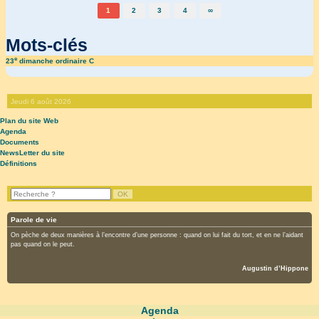
1
2
3
4
∞
Mots-clés
e
23
dimanche ordinaire C
Jeudi 6 août 2026
Plan du site Web
Agenda
Documents
NewsLetter du site
Définitions
Parole de vie
On pèche de deux manières à l’encontre d’une personne : quand on lui fait du tort, et en ne l’aidant
pas quand on le peut.
Augustin d’Hippone
Agenda