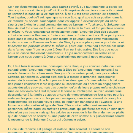
Ce n’est évidemment pas ainsi, vous l’aurez deviné, qu’il faut entendre la parole de
Jésus qui nous est dite aujourd’hui. Pour l’interpréter de manière correcte il convient
de revenir à la base de la vie chrétienne, à ce qui fait notre vocation de baptisés.
Tout baptisé, quel qu’il soit, quel que soit son âge, quel que soit sa position dans la
vie familiale ou sociale, tout baptisé donc est appelé à devenir disciple du Christ,
c’est-à-dire à vivre le grand commandement de l’amour :
« Tu aimeras le Seigneur ton
Dieu de tout ton cœur, de toute ton âme et de toute ta force, et ton prochain comme
toi-même »
. Vous remarquerez immédiatement que l’amour de Dieu doit occuper
« tout »
le cœur de l’homme,
« toute »
son âme,
« toute »
sa force. Il ne peut y avoir
place dans le cœur humain pour rien d’autre et pourtant, dans cette mobilisation
totale du cœur de l’homme en faveur de Dieu, il y a une place pour le prochain :
« et
tu aimeras ton prochain comme toi-même »
, parce que l’amour du prochain est inclus
dans l’amour que l’homme porte à Dieu, il en est inséparable. Dès lors que nous
nous situons véritablement dans l’amour, il n’y a ni concurrence ni rivalité entre
l’amour que nous portons à Dieu et celui qui nous portons à notre entourage.
Or, il faut bien le reconnaître, nous éprouvons chaque jour combien notre cœur est
partagé entre l’amour que nous vouons à Dieu et l’amour que nous portons à ce
monde. Nous voulons bien servir Dieu jusqu’à un certain point, mais pas au-delà.
Certains, par exemple, veulent bien aller à la messe le dimanche, mais pour le
restant de la semaine, il ne faut pas venir les déranger ; d’autres admirent le fait que
des jeunes choisissent la vie religieuse ou sacerdotale ou encore un engagement
auprès des plus pauvres, mais pas question qu’un de leurs propres enfants choisisse
l’une de ces voies car il faut reprendre la ferme ou l’entreprise, ou bien assurer une
descendance à la famille ; d’autres encore donnent volontiers de leur temps pour les
malades, les prisonniers ou les personnes âgées, mais ils se refusent de vivre plus
modestement, de partager leurs biens, de renoncer, par amour de l’Évangile, à une
forme de confort qui les éloigne de Dieu. Elles sont en effet nombreuses les
personnes, même parmi les chrétiens pratiquants, qui préfèrent acheter un bien dont
elles n’ont pas besoin mais qui les valorise aux yeux de la famille et du monde plutôt
que de donner cette somme ou une partie de cette somme aux plus démunis comme
le recommande le Seigneur à ceux qui désirent le suivre.
Le cœur de l’homme est partagé et malade. Bien souvent, il attend de son
entourage, non pas ce qui sert la gloire de Dieu, mais ce qui sert ses propres