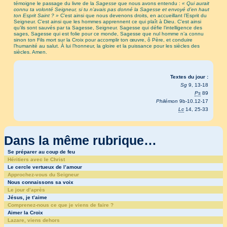
témoigne le passage du livre de la
Sagesse
que nous avons entendu :
« Qui aurait
connu ta volonté Seigneur, si tu n’avais pas donné la Sagesse et envoyé d’en haut
ton Esprit Saint ? »
C’est ainsi que nous devenons droits, en accueillant l’Esprit du
Seigneur. C’est ainsi que les hommes apprennent ce qui plaît à Dieu. C’est ainsi
qu’ils sont sauvés par ta Sagesse, Seigneur. Sagesse qui défie l’intelligence des
sages, Sagesse qui est folie pour ce monde, Sagesse que nul homme n’a connu
sinon ton Fils mort sur la Croix pour accomplir ton œuvre, ô Père, et conduire
l’humanité au salut. À lui l’honneur, la gloire et la puissance pour les siècles des
siècles. Amen.
Textes du jour :
Sg
9, 13-18
Ps
89
Philémon
9b-10.12-17
Lc
14, 25-33
Dans la même rubrique…
Se préparer au coup de feu
Héritiers avec le Christ
Le cercle vertueux de l’amour
Approchez-vous du Seigneur
Nous connaissons sa voix
Le jour d’après
Jésus, je t’aime
Comprenez-nous ce que je viens de faire ?
Aimer la Croix
Lazare, viens dehors