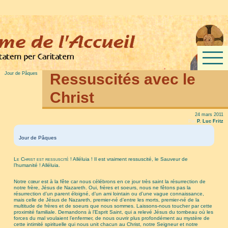
Jour de Pâques
Ressuscités avec le
Christ
24 mars 2011
Par
P. Luc Fritz
Jour de Pâques
Le Christ est ressuscité
! Alléluia ! Il est vraiment ressuscité, le Sauveur de
l’humanité ! Alléluia.
Notre cœur est à la fête car nous célébrons en ce jour très saint la résurrection de
notre frère, Jésus de Nazareth. Oui, frères et soeurs, nous ne fêtons pas la
résurrection d’un parent éloigné, d’un ami lointain ou d’une vague connaissance,
mais celle de Jésus de Nazareth, premier-né d’entre les morts, premier-né de la
multitude de frères et de soeurs que nous sommes. Laissons-nous toucher par cette
proximité familiale. Demandons à l’Esprit Saint, qui a relevé Jésus du tombeau où les
forces du mal voulaient l’enfermer, de nous ouvrir plus profondément au mystère de
cette intimité spirituelle qui nous unit chacun au Christ, notre Seigneur et notre