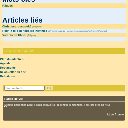
Pâques
Articles liés
Christ est ressuscité
(
Pâques
)
Pour la joie de tous les hommes
e
(
2
dimanche de Pâques A
/
Miséricorde divine
/
Pâques
)
Vivants en Christ
(
Pâques
)
Dimanche 9 août 2026
Plan du site Web
Agenda
Documents
NewsLetter du site
Définitions
Parole de vie
Si
nous cherchons Dieu, il nous apparaîtra, et si nous le retenons, il restera près de nous.
Abbé Arsène