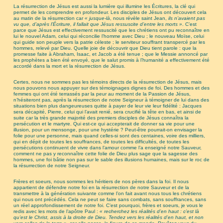
La résurrection de Jésus est aussi la lumière qui illumine les Écritures, la clé qui
permet de les comprendre en profondeur. Les disciples de Jésus ont découvert cela
au matin de la résurrection car
« jusque-là
, nous révèle saint Jean,
ils n’avaient pas
vu que, d’après l’Écriture, il fallait que Jésus ressuscite d’entre les morts »
. C’est
parce que Jésus est effectivement ressuscité que les chrétiens ont pu reconnaître en
lui le nouvel Adam, celui qui réconcilie l’homme avec Dieu ; le nouveau Moïse, celui
qui guide son peuple vers la patrie céleste ; le serviteur souffrant transpercé par les
hommes, relevé par Dieu. Quelle joie de découvrir que Dieu tient parole : que la
promesse faite à Abraham, Isaac, et Jacob a été tenue ; que le Messie annoncé par
les prophètes a bien été envoyé, que le salut promis à l’humanité a effectivement été
accordé dans la mort et la résurrection de Jésus.
Certes, nous ne sommes pas les témoins directs de la résurrection de Jésus, mais
nous pouvons nous appuyer sur des témoignages dignes de foi. Des hommes et des
femmes qui ont été terrassés par la peur au moment de la Passion de Jésus,
n’hésiteront pas, après la résurrection de notre Seigneur à témoigner de lui dans des
situations bien plus dangeureuses quitte à payer de leur vie leur fidélité : Jacques
sera décapité, Pierre, celui qui l’avait renié, sera crucifié la tête en bas, et ainsi de
suite car la très grande majorité des premiers disciples de Jésus connaîtra la
persécution et le martyre. Qui est-ce qui accepterait de donner sa vie pour une
illusion, pour un mensonge, pour une hystérie ? Peut-être pourrait-on envisager la
folie pour une personne, mais quand celles-si sont des centaines, voire des milliers,
qui en dépit de toutes les souffrances, de toutes les difficultés, de toutes les
persécutions continuent de vivre dans l’amour comme l’a enseigné notre Sauveur,
comment ne pas y reconnaître cette folie de Dieu plus sage que la sagesse des
hommes, une foi bâtie non pas sur le sable des illusions humaines, mais sur le roc de
la résurrection de notre Seigneur.
Frères et soeurs, nous sommes les héritiers de nos pères dans la foi. Il nous
appartient de défendre notre foi en la résurrection de notre Sauveur et de la
transmettre à la génération suivante comme l’on fait avant nous tous les chrétiens
qui nous ont précédés. Cela ne peut se faire sans combats, sans souffrances, sans
un réel approfondissement de notre foi. C’est pourquoi, frères et soeurs, je vous le
redis avec les mots de l’apôtre Paul :
« recherchez les réalités d’en haut : c’est là
qu’est le Christ, assis à la droite de Dieu. Tendez vers les réalités d’en haut, et non