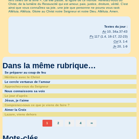
vers celles de la terre »
, car elle passe, la figure de ce monde. Revêtez-vous du
Christ, de la lumière du Ressuscité qui est amour, paix, justice, droiture, vérité. C’est
ainsi que vous connaîtrez sa joie, une joie que personne ne pourra vous ravir.
Alléluia. Alléluia. Gloire au Christ notre Seigneur et notre Dieu. Alléluia. Amen.
Textes du jour :
Ac
10, 34a.37-43
Ps
117 (1.4, 16-17, 22-23)
Col
3, 1-4
Jn
20, 1-9
Dans la même rubrique…
Se préparer au coup de feu
Héritiers avec le Christ
Le cercle vertueux de l’amour
Approchez-vous du Seigneur
Nous connaissons sa voix
Le jour d’après
Jésus, je t’aime
Comprenez-nous ce que je viens de faire ?
Aimer la Croix
Lazare, viens dehors
1
2
3
4
∞
Mots-clés