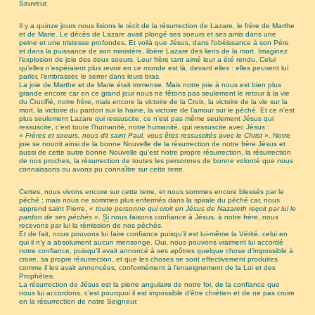
Sauveur.
Il y a quinze jours nous lisions le récit de la résurrection de Lazare, le frère de Marthe
et de Marie. Le décès de Lazare avait plongé ses soeurs et ses amis dans une
peine et une tristesse profondes. Et voilà que Jésus, dans l’obéissance à son Père
et dans la puissance de son ministère, libère Lazare des liens de la mort. Imaginez
l’explosion de joie des deux soeurs. Leur frère tant aimé leur a été rendu. Celui
qu’elles n’espéraient plus revoir en ce monde est là, devant elles : elles peuvent lui
parler, l’embrasser, le serrer dans leurs bras.
La joie de Marthe et de Marie était immense. Mais notre joie à nous est bien plus
grande encore car en ce grand jour nous ne fêtons pas seulement le retour à la vie
du Crucifié, notre frère, mais encore la victoire de la Croix, la victoire de la vie sur la
mort, la victoire du pardon sur la haine, la victoire de l’amour sur le péché. Et ce n’est
plus seulement Lazare qui ressuscite, ce n’est pas même seulement Jésus qui
ressuscite, c’est toute l’humanité, notre humanité, qui ressuscite avec Jésus :
« Frères et soeurs, nous dit saint Paul, vous êtes ressuscités avec le Christ »
. Notre
joie se nourrit ainsi de la bonne Nouvelle de la résurrection de notre frère Jésus et
aussi de cette autre bonne Nouvelle qu’est notre propre résurrection, la résurrection
de nos proches, la résurrection de toutes les personnes de bonne volonté que nous
connaissons ou avons pu connaître sur cette terre.
Certes, nous vivons encore sur cette terre, et nous sommes encore blessés par le
péché ; mais nous ne sommes plus enfermés dans la spirale du péché car, nous
apprend saint Pierre,
« toute personne qui croit en Jésus de Nazareth reçoit par lui le
pardon de ses péchés »
.
Si
nous faisons confiance à Jésus, à notre frère, nous
recevons par lui la rémission de nos péchés.
Et de fait, nous pouvons lui faire confiance puisqu’il est lui-même la Vérité, celui en
qui il n’y a absolument aucun mensonge. Oui, nous pouvons vraiment lui accordé
notre confiance, puisqu’il avait annoncé à ses apôtres quelque chose d’impossible à
croire, sa propre résurrection, et que les choses se sont effectivement produites
comme il les avait annoncées, conformément à l’enseignement de la Loi et des
Prophètes.
La résurrection de Jésus est la pierre angulaire de notre foi, de la confiance que
nous lui accordons, c’est pourquoi il est impossible d’être chrétien et de ne pas croire
en la résurrection de notre Seigneur.