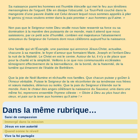
Sa naissance parmi les hommes est l’humble étincelle qui met le feu aux ténèbres
mensongères de l’orgueil. Elle en dissipe l’obscurité. Le Tout-Petit couché dans la
mangeoire d’une pauvre étable est Celui devant lequel nous sommes appelés à plier
le genou
si
nous voulons entrer dans la paix promise
« aux hommes qu’il aime. »
Non pas que le Seigneur notre Dieu veuille nous faire ressentir sa force ou sa
domination à la manière des puissants de ce monde, mais il attend que nous
saisissions, par ce petit acte d’humilité, combien est majestueux l’abaissement
amoureux du Seigneur de l’univers dont nous célébrons aujourd’hui la naissance.
Une famille qui vit l’Évangile, une paroisse qui annonce Jésus-Christ, actualise,
chacune à sa manière, le foyer d’amour que formaient Marie, Joseph et l’enfant-Dieu
la nuit de la Nativité. Le Christ en est le centre. Autour de lui, il n’y a de place que
pour la charité et la simplicité. Veillons à ce que nos communautés ecclésiales
témoignent effectivement de la bienveillance, de la bonté, de la fraternité, de la
lumière qui émanent de l’étable de Bethléem.
Que la joie de Noël illumine et réchauffe nos familles. Que chacun puisse y goûter à
l’Amour véritable. Puisse le Seigneur de la vie réconforter de sa tendresse nos frères
et sœurs malades, détenus ou isolés. Que la paix du Seigneur s’étende sur le
monde. Avec le chœur des anges célébrant la naissance du Sauveur, unis dans une
même foi, reprenons ensemble l’hymne céleste :
« Gloire à Dieu au plus haut des
cieux, et paix sur la terre aux hommes qu’il aime ! »
Dans la même rubrique…
Saisi de compassion
Immergé dans la mission
Jésus en son autorité
Quand sonne le réveil
Vive la foi partagée