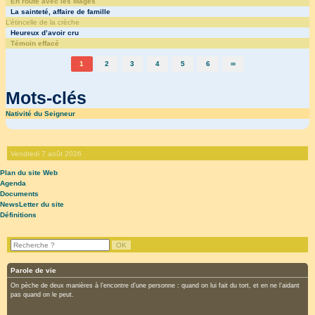
En route avec les Mages
La sainteté, affaire de famille
L’étincelle de la crèche
Heureux d’avoir cru
Témoin effacé
1
2
3
4
5
6
∞
Mots-clés
Nativité du Seigneur
Vendredi 7 août 2026
Plan du site Web
Agenda
Documents
NewsLetter du site
Définitions
Parole de vie
On pèche de deux manières à l’encontre d’une personne : quand on lui fait du tort, et en ne l’aidant
pas quand on le peut.