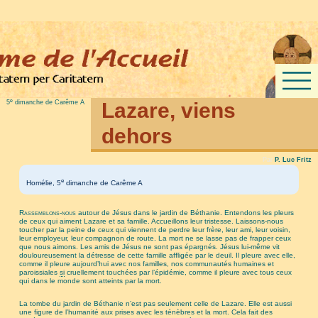
e
5
dimanche de Carême A
Lazare, viens
dehors
Par
P. Luc Fritz
e
Homélie, 5
dimanche de Carême A
Rassemblons-nous
autour de Jésus dans le jardin de Béthanie. Entendons les pleurs
de ceux qui aiment Lazare et sa famille. Accueillons leur tristesse. Laissons-nous
toucher par la peine de ceux qui viennent de perdre leur frère, leur ami, leur voisin,
leur employeur, leur compagnon de route. La mort ne se lasse pas de frapper ceux
que nous aimons. Les amis de Jésus ne sont pas épargnés. Jésus lui-même vit
douloureusement la détresse de cette famille affligée par le deuil. Il pleure avec elle,
comme il pleure aujourd’hui avec nos familles, nos communautés humaines et
paroissiales
si
cruellement touchées par l’épidémie, comme il pleure avec tous ceux
qui dans le monde sont atteints par la mort.
La tombe du jardin de Béthanie n’est pas seulement celle de Lazare. Elle est aussi
une figure de l’humanité aux prises avec les ténèbres et la mort. Cela fait des