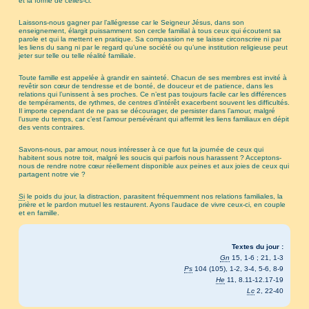
et la forme de celles-ci.
Laissons-nous gagner par l’allégresse car le Seigneur Jésus, dans son
enseignement, élargit puissamment son cercle familial à tous ceux qui écoutent sa
parole et qui la mettent en pratique. Sa compassion ne se laisse circonscrire ni par
les liens du sang ni par le regard qu’une société ou qu’une institution religieuse peut
jeter sur telle ou telle réalité familiale.
Toute famille est appelée à grandir en sainteté. Chacun de ses membres est invité à
revêtir son cœur de tendresse et de bonté, de douceur et de patience, dans les
relations qui l’unissent à ses proches. Ce n’est pas toujours facile car les différences
de tempéraments, de rythmes, de centres d’intérêt exacerbent souvent les difficultés.
Il importe cependant de ne pas se décourager, de persister dans l’amour, malgré
l’usure du temps, car c’est l’amour persévérant qui affermit les liens familiaux en dépit
des vents contraires.
Savons-nous, par amour, nous intéresser à ce que fut la journée de ceux qui
habitent sous notre toit, malgré les soucis qui parfois nous harassent ? Acceptons-
nous de rendre notre cœur réellement disponible aux peines et aux joies de ceux qui
partagent notre vie ?
Si
le poids du jour, la distraction, parasitent fréquemment nos relations familiales, la
prière et le pardon mutuel les restaurent. Ayons l’audace de vivre ceux-ci, en couple
et en famille.
Textes du jour :
Gn
15, 1-6 ; 21, 1-3
Ps
104 (105), 1-2, 3-4, 5-6, 8-9
He
11, 8.11-12.17-19
Lc
2, 22-40