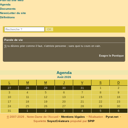
Plan du site Web
Agenda
Documents
NewsLetter du site
Définitions
Parole de vie
Si
tu désires prier comme il faut, n’attriste personne ; sans quoi tu cours en vain.
Evagre le Pontique
Agenda
Août
2026
L
M
M
J
V
S
D
27
28
29
30
31
1
2
3
4
5
6
7
8
9
10
11
12
13
14
15
16
17
18
19
20
21
22
23
24
25
26
27
28
29
30
31
1
2
3
4
5
6
©
2007-2026 , Notre-Dame de l’Accueil
•
Mentions légales
•
Réalisation :
Pyrat.net
•
Squelette
SoyezCréateurs
propulsé par
SPIP