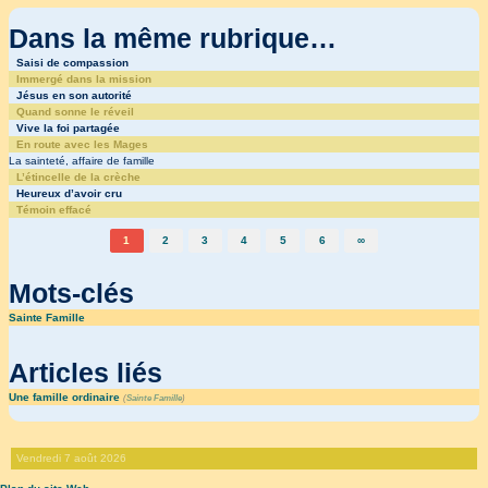
Dans la même rubrique…
Saisi de compassion
Immergé dans la mission
Jésus en son autorité
Quand sonne le réveil
Vive la foi partagée
En route avec les Mages
La sainteté, affaire de famille
L’étincelle de la crèche
Heureux d’avoir cru
Témoin effacé
1
2
3
4
5
6
∞
Mots-clés
Sainte Famille
Articles liés
Une famille ordinaire
(
Sainte Famille
)
Vendredi 7 août 2026