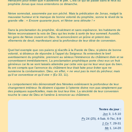
menacent pour éviter que n’advienne le pire. C’est ce qui se passe dans le récit du
prophète Jonas que nous entendons ce dimanche.
Ninive somnolait, assommée par son péché. Mais la prédication de Jonas, malgré la
mauvaise humeur et le manque de bonne volonté du prophète, sonne le réveil de la
grande ville :
« Encore quarante jours, et Ninive sera détruite ! »
Dans la proclamation du prophète, récalcitrant et sans espérance, les habitants de
Ninive reconnaissent la voix de Dieu qui les invite à sortir de leur sommeil. Aussitôt,
les gens de Ninive crurent en Dieu. Ils annoncèrent un jeûne et prirent des
vêtements de deuil, manifestant ainsi la profondeur de leur désir de conversion.
Quel bel exemple que ces païens
si
réactifs à la Parole de Dieu, si pleins de bonne
volonté, si désireux de répondre à l’appel du Seigneur. Ils entendent le bref
avertissement du prophète, prennent au sérieux l’imminence du châtiment divin et se
convertissent immédiatement. La proclamation prophétique porte chez eux un fruit
généreux car ils se sont laissés atteindre par cette voix qui ne leur veut que du bien.
Ils ont compris que l’annonce du châtiment leur était faite pour éviter que ne
survienne la condamnation. Dieu, en effet,
« ne veut pas la mort du pécheur, mais
qu’il se convertisse et qu’il vive »
(Ez 33, 11).
Le comportement très démonstratif des Ninivites extériosent la profondeur de leur
changement intérieur. Ils désirent s’ajuster à l’attente divine non pas simplement par
des pratiques superficielles, mais de tout leur être. La sincérité de leur conversion
touche le cœur de Dieu et l’amène à renoncer au châtiment.
Textes du jour :
Jon
3, 1-5.10
Ps
24 (25), 4-5ab, 6-7bc, 8-9
1 Co
7, 29-31
Mc
1, 14-20