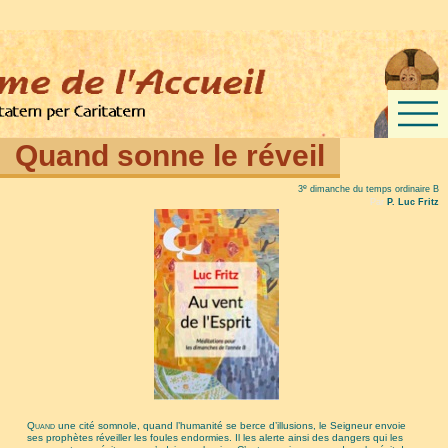
Quand sonne le réveil
e
3
dimanche du temps ordinaire B
Par
P. Luc Fritz
Quand
une cité somnole, quand l’humanité se berce d’illusions, le Seigneur envoie
ses prophètes réveiller les foules endormies. Il les alerte ainsi des dangers qui les