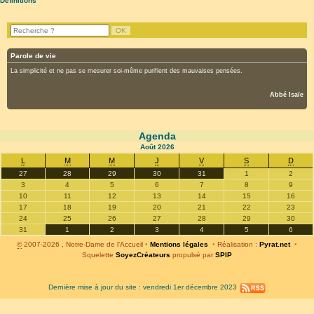
Définitions
Parole de vie
La simplicité et ne pas se mesurer soi-même purifient des mauvaises pensées.
Abbé Isaïe
Agenda
Août
2026
L
M
M
J
V
S
D
27
28
29
30
31
1
2
3
4
5
6
7
8
9
10
11
12
13
14
15
16
17
18
19
20
21
22
23
24
25
26
27
28
29
30
31
1
2
3
4
5
6
©
2007-2026 , Notre-Dame de l’Accueil
•
Mentions légales
•
Réalisation :
Pyrat.net
•
Squelette
SoyezCréateurs
propulsé par
SPIP
Dernière mise à jour du site : vendredi 1er décembre 2023