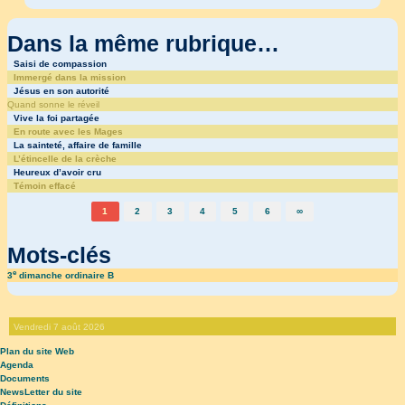
Dans la même rubrique…
Saisi de compassion
Immergé dans la mission
Jésus en son autorité
Quand sonne le réveil
Vive la foi partagée
En route avec les Mages
La sainteté, affaire de famille
L’étincelle de la crèche
Heureux d’avoir cru
Témoin effacé
1
2
3
4
5
6
∞
Mots-clés
e
3
dimanche ordinaire B
Vendredi 7 août 2026
Plan du site Web
Agenda
Documents
NewsLetter du site