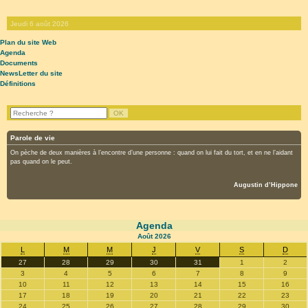
Jeudi 6 août 2026
Plan du site Web
Agenda
Documents
NewsLetter du site
Définitions
Parole de vie
On pèche de deux manières à l’encontre d’une personne : quand on lui fait du tort, et en ne l’aidant
pas quand on le peut.
Augustin d’Hippone
Agenda
Août
2026
L
M
M
J
V
S
D
27
28
29
30
31
1
2
3
4
5
6
7
8
9
10
11
12
13
14
15
16
17
18
19
20
21
22
23
24
25
26
27
28
29
30