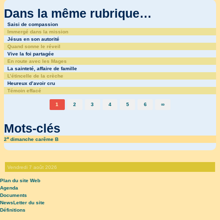
Dans la même rubrique…
Saisi de compassion
Immergé dans la mission
Jésus en son autorité
Quand sonne le réveil
Vive la foi partagée
En route avec les Mages
La sainteté, affaire de famille
L’étincelle de la crèche
Heureux d’avoir cru
Témoin effacé
1
2
3
4
5
6
∞
Mots-clés
e
2
dimanche carême B
Vendredi 7 août 2026
Plan du site Web
Agenda
Documents
NewsLetter du site
Définitions