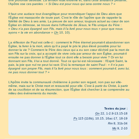
une profonde détresse. La tension était extrême et, dans cette ambiance pesante,
l’Apôtre ose ces paroles :
« Si Dieu est pour nous qui sera contre nous ? »
Il faut une audace tout évangélique pour revendiquer l’appui de Dieu alors que
l’Église est massacrée de toute part. C’est le rôle de l’apôtre que de rappeler la
fidélité de Dieu à ses amis. La preuve de son amour, toujours actuel au cœur de son
Église en détresse, se trouve dans l’offrande de Jésus, le Fils unique du Père :
« Dieu n’a pas épargné son Fils, mais il l’a livré pour nous tous »
pour que nous
ayons
« la vie en abondance »
(
Jn
10, 10).
La réflexion de Paul est celle-ci : comment le Père éternel pourrait-il abandonner son
Église, la livrer à la mort, alors qu’il a payé le prix le plus élevé possible pour lui
donner la vie ? Comment le Père des cieux qui a eu son cœur déchiré par la mort de
son Fils sur la croix, qui a accepté de vivre cela par amour de son Église, pourrait-il
ensuite ne pas donner à l’Église tout ce dont elle a besoin pour vivre ? Or en lui
donnant son Fils, il lui a tout donné. Tout ce qui lui est nécessaire : l’Esprit Saint, la
paix, la joie que nul ne peut lui ravir. D’où la remarque de saint Paul :
« Il n’a pas
épargné son propre Fils, mais il l’a livré pour nous tous : comment pourrait-il, avec lui,
ne pas nous donner tout ? »
L’Apôtre invite la communauté chrétienne à porter son regard, non pas sur elle-
même, mais sur le Christ mort et ressuscité pour elle. C’est à partir du Christ, à partir
de sa crucifixion et de sa résurrection, que l’Église doit chercher à se comprendre au
milieu des événements du monde.
Textes du jour :
Gn
22, 1-2.9-13.15-18
Ps
115 (116b), 10.15, 16ac-17, 18-19
Rm
8, 31b-34
Mc
9, 2-10