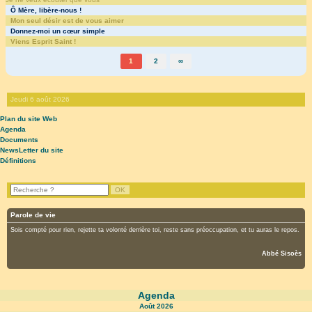
Ô Mère, libère-nous !
Mon seul désir est de vous aimer
Donnez-moi un cœur simple
Viens Esprit Saint !
1
2
∞
Jeudi 6 août 2026
Plan du site Web
Agenda
Documents
NewsLetter du site
Définitions
Parole de vie
Sois compté pour rien, rejette ta volonté derrière toi, reste sans préoccupation, et tu auras le repos.
Abbé Sisoès
Agenda
Août
2026