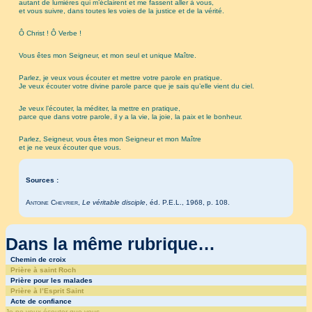
autant de lumières qui m’éclairent et me fassent aller à vous,
et vous suivre, dans toutes les voies de la justice et de la vérité.
Ô Christ ! Ô Verbe !
Vous êtes mon Seigneur, et mon seul et unique Maître.
Parlez, je veux vous écouter et mettre votre parole en pratique.
Je veux écouter votre divine parole parce que je sais qu’elle vient du ciel.
Je veux l’écouter, la méditer, la mettre en pratique,
parce que dans votre parole, il y a la vie, la joie, la paix et le bonheur.
Parlez, Seigneur, vous êtes mon Seigneur et mon Maître
et je ne veux écouter que vous.
Sources :
Antoine Chevrier
,
Le véritable disciple
, éd. P.E.L., 1968, p. 108.
Dans la même rubrique…
Chemin de croix
Prière à saint Roch
Prière pour les malades
Prière à l’Esprit Saint
Acte de confiance
Je ne veux écouter que vous