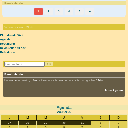
Parole de vie
1
2
3
4
5
∞
Vendredi 7 août 2026
Plan du site Web
Agenda
Documents
NewsLetter du site
Définitions
Parole de vie
Un homme en colère, même s’il ressuscitait un mort, ne serait pas agréable à Dieu.
Abbé Agathon
Agenda
Août
2026
L
M
M
J
V
S
D
27
28
29
30
31
1
2
3
4
5
6
7
8
9