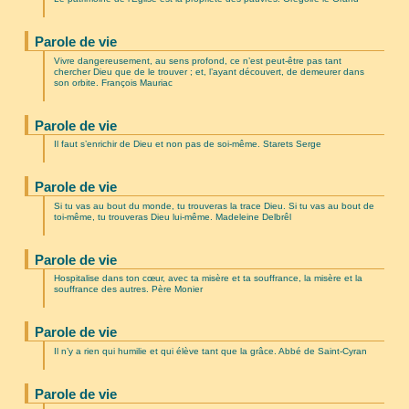
Parole de vie
Vivre dangereusement, au sens profond, ce n’est peut-être pas tant
chercher Dieu que de le trouver ; et, l’ayant découvert, de demeurer dans
son orbite. François Mauriac
Parole de vie
Il faut s’enrichir de Dieu et non pas de soi-même. Starets Serge
Parole de vie
Si tu vas au bout du monde, tu trouveras la trace Dieu. Si tu vas au bout de
toi-même, tu trouveras Dieu lui-même. Madeleine Delbrêl
Parole de vie
Hospitalise dans ton cœur, avec ta misère et ta souffrance, la misère et la
souffrance des autres. Père Monier
Parole de vie
Il n’y a rien qui humilie et qui élève tant que la grâce. Abbé de Saint-Cyran
Parole de vie