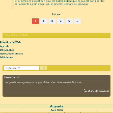
Si tu aimes ce qui est bon pour les autres autant que ce qui est bon pour toi,
cet amour-là est un amour vrai et sincère. Bernard de Clairvaux
Articles :
1
2
3
4
5
∞
Samedi 8 août 2026
Plan du site Web
Agenda
Documents
NewsLetter du site
Définitions
Parole de vie
Une grande sauvegarde pour ne pas pécher, c’est la lecture des Écritures.
Épiphane de Salamine
Agenda
Août
2026