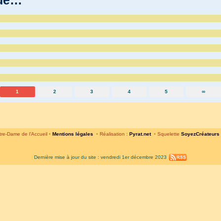
1
2
3
4
5
∞
re-Dame de l’Accueil
•
Mentions légales
•
Réalisation :
Pyrat.net
•
Squelette
SoyezCréateurs
Dernière mise à jour du site : vendredi 1er décembre 2023