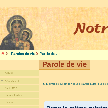
Paroles de vie
Parole de vie
Parole de vie
Accueil
Frère Joseph
Si
tu aimes ce qui est bon pour les autres autant que ce qu
Audio MP3
Bonnes feuilles
Prières
Dans la même rubri