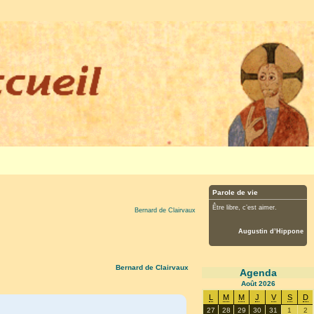
Parole de vie
Être libre, c’est aimer.
Bernard de Clairvaux
Augustin d’Hippone
Bernard de Clairvaux
Agenda
Août
2026
L
M
M
J
V
S
D
27
28
29
30
31
1
2