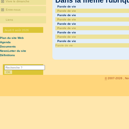
Vivre le dimanche
Parole de vie
Entre-nous
Parole de vie
Parole de vie
Parole de vie
Liens
Parole de vie
Parole de vie
Jeudi 6 août 2026
Parole de vie
Parole de vie
Plan du site Web
Parole de vie
Agenda
Parole de vie
Documents
NewsLetter du site
Définitions
©
2007-2026 , Not