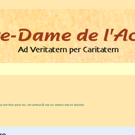
i est bon pour toi, cet amour-là est un amour vrai et sincère.
que…