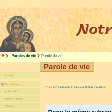
Paroles de vie
Parole de vie
Parole de vie
Accueil
Frère Joseph
Il n’y a rien qui humilie et qui élève tant que la grâce.
Audio MP3
Bonnes feuilles
Prières
Dans la même rubri