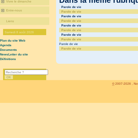
Vivre le dimanche
Parole de vie
Entre-nous
Parole de vie
Parole de vie
Parole de vie
Liens
Parole de vie
Parole de vie
Samedi 8 août 2026
Parole de vie
Parole de vie
Plan du site Web
Parole de vie
Agenda
Parole de vie
Documents
NewsLetter du site
Définitions
©
2007-2026 , Not