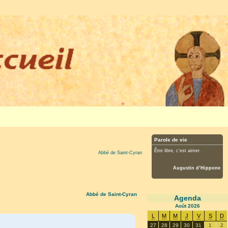
Parole de vie
Être libre, c’est aimer.
Abbé de Saint-Cyran
Augustin d’Hippone
Abbé de Saint-Cyran
Agenda
Août
2026
L
M
M
J
V
S
D
27
28
29
30
31
1
2