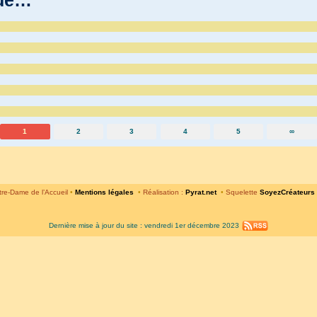
1
2
3
4
5
∞
re-Dame de l’Accueil
•
Mentions légales
•
Réalisation :
Pyrat.net
•
Squelette
SoyezCréateurs
Dernière mise à jour du site : vendredi 1er décembre 2023