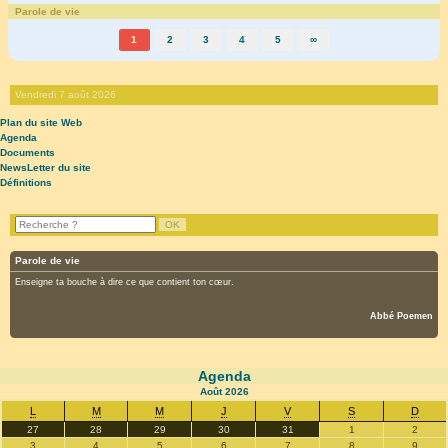
Parole de vie
1
2
3
4
5
∞
Vendredi 7 août 2026
Plan du site Web
Agenda
Documents
NewsLetter du site
Définitions
Parole de vie
Enseigne ta bouche à dire ce que contient ton cœur.
Abbé Poemen
Agenda
Août
2026
L
M
M
J
V
S
D
27
28
29
30
31
1
2
3
4
5
6
7
8
9