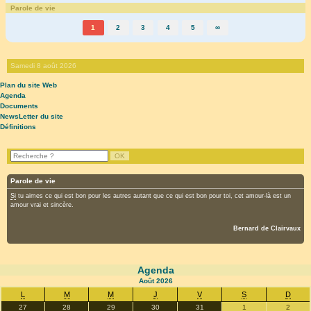
Parole de vie
1
2
3
4
5
∞
Samedi 8 août 2026
Plan du site Web
Agenda
Documents
NewsLetter du site
Définitions
Parole de vie
Si
tu aimes ce qui est bon pour les autres autant que ce qui est bon pour toi, cet amour-là est un
amour vrai et sincère.
Bernard de Clairvaux
Agenda
Août
2026
L
M
M
J
V
S
D
27
28
29
30
31
1
2