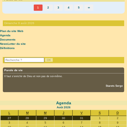
1
2
3
4
5
∞
Dimanche 9 août 2026
Plan du site Web
Agenda
Documents
NewsLetter du site
Définitions
Parole de vie
Il faut s’enrichir de Dieu et non pas de soi-même.
Starets Serge
Agenda
Août
2026
L
M
M
J
V
S
D
27
28
29
30
31
1
2
3
4
5
6
7
8
9