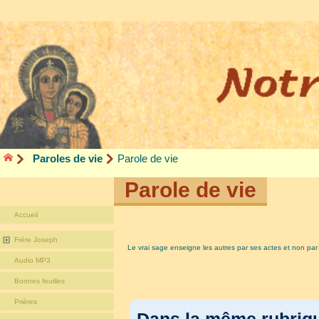
Paroles de vie
Parole de vie
Parole de vie
Accueil
Frère Joseph
Le vrai sage enseigne les autres par ses actes et non par
Audio MP3
Bonnes feuilles
Prières
Dans la même rubri