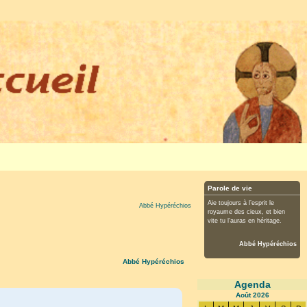
Parole de vie
Aie toujours à l’esprit le
Abbé Hypéréchios
royaume des cieux, et bien
vite tu l’auras en héritage.
Abbé Hypéréchios
Abbé Hypéréchios
Agenda
Août
2026