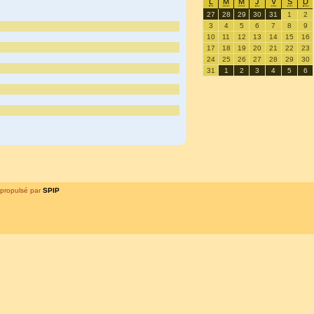
L
M
M
J
V
S
D
27
28
29
30
31
1
2
3
4
5
6
7
8
9
10
11
12
13
14
15
16
17
18
19
20
21
22
23
24
25
26
27
28
29
30
31
1
2
3
4
5
6
propulsé par
SPIP