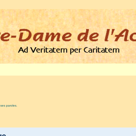
 ses paroles.
que…