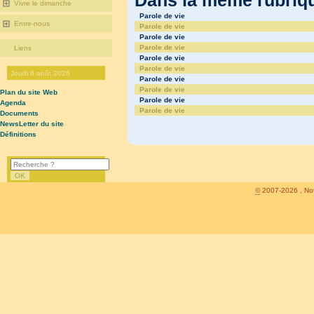
Vivre le dimanche
Parole de vie
Entre-nous
Parole de vie
Parole de vie
Parole de vie
Liens
Parole de vie
Parole de vie
Jeudi 6 août 2026
Parole de vie
Parole de vie
Plan du site Web
Parole de vie
Agenda
Parole de vie
Documents
NewsLetter du site
Définitions
©
2007-2026 , Not