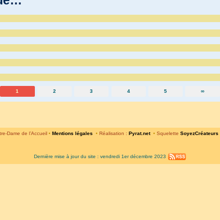
1
2
3
4
5
∞
re-Dame de l’Accueil
•
Mentions légales
•
Réalisation :
Pyrat.net
•
Squelette
SoyezCréateurs
Dernière mise à jour du site : vendredi 1er décembre 2023