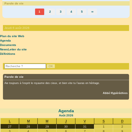
Parole de vie
1
2
3
4
5
∞
Jeudi 6 août 2026
Plan du site Web
Agenda
Documents
NewsLetter du site
Définitions
Parole de vie
Aie toujours à l’esprit le royaume des cieux, et bien vite tu l’auras en héritage.
Abbé Hypéréchios
Agenda
Août
2026
L
M
M
J
V
S
D
27
28
29
30
31
1
2
3
4
5
6
7
8
9