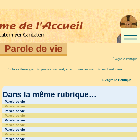
Parole de vie
Évagre le Pontique
Si
tu es théologien, tu prieras vraiment, et si tu pries vraiment, tu es théologien.
Évagre le Pontique
Dans la même rubrique…
Parole de vie
Parole de vie
Parole de vie
Parole de vie
Parole de vie
Parole de vie
Parole de vie
Parole de vie
Parole de vie