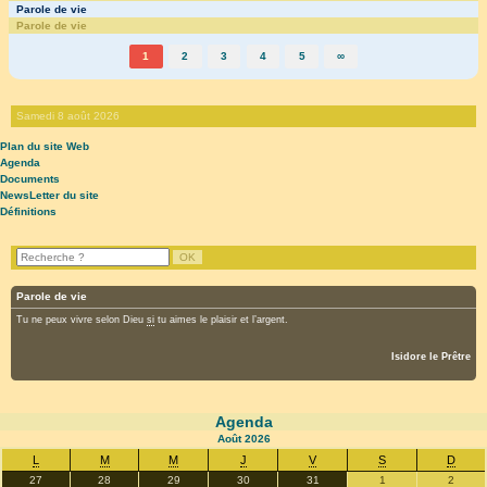
Parole de vie
Parole de vie
1
2
3
4
5
∞
Samedi 8 août 2026
Plan du site Web
Agenda
Documents
NewsLetter du site
Définitions
Parole de vie
Tu ne peux vivre selon Dieu
si
tu aimes le plaisir et l’argent.
Isidore le Prêtre
Agenda
Août
2026
L
M
M
J
V
S
D
27
28
29
30
31
1
2