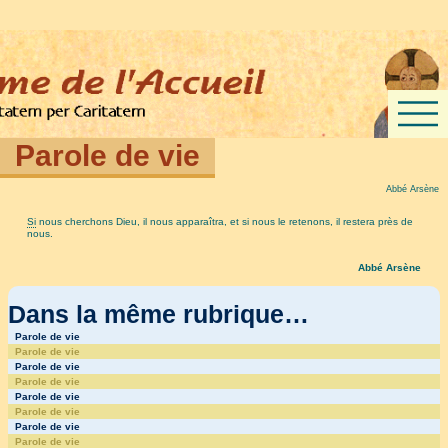
Parole de vie
Abbé Arsène
Si
nous cherchons Dieu, il nous apparaîtra, et si nous le retenons, il restera près de
nous.
Abbé Arsène
Dans la même rubrique…
Parole de vie
Parole de vie
Parole de vie
Parole de vie
Parole de vie
Parole de vie
Parole de vie
Parole de vie